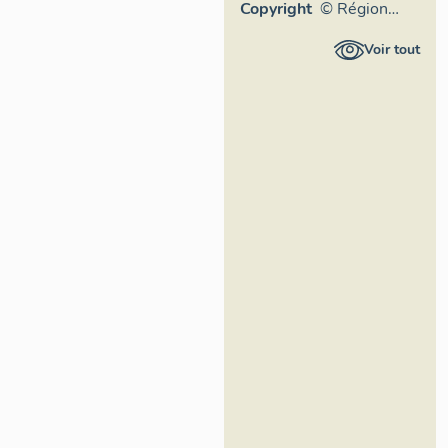
Copyright
© Région
Auvergne-
Voir tout
Rhône-
Alpes,
Inventaire
général du
patrimoine
culturel