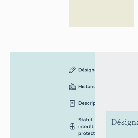
Désignation
Historique
Description
Désign
Statut,
intérêt et
protection