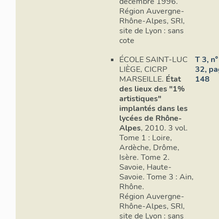
décembre 1996.
Région Auvergne-
Rhône-Alpes, SRI,
site de Lyon : sans
cote
ÉCOLE SAINT-LUC
T 3, n°
LIÈGE, CICRP
32, p
MARSEILLE.
État
148
des lieux des "1%
artistiques"
implantés dans les
lycées de Rhône-
Alpes
, 2010. 3 vol.
Tome 1 : Loire,
Ardèche, Drôme,
Isère. Tome 2.
Savoie, Haute-
Savoie. Tome 3 : Ain,
Rhône.
Région Auvergne-
Rhône-Alpes, SRI,
site de Lyon : sans