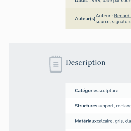
Dates
1958,
daté par sour
Auteur :
Renard 
Auteur(s)
source
,
signatur
Description
Catégories
sculpture
Structures
support
,
rectang
Matériaux
calcaire
,
gris
,
cla