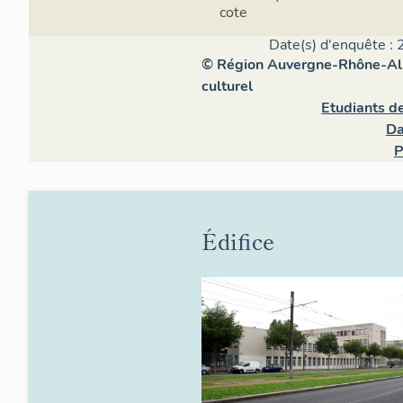
cote
Date(s) d'enquête : 
© Région Auvergne-Rhône-Alpe
culturel
Etudiants de
Da
P
Édifice