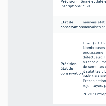
Précision
Signé et daté 
inscriptions
1960
État de
mauvais état
conservation
mauvaises co
ÉTAT (2010) :
Nombreuses t
encrassement 
défectueux. T
au choc du mo
Précision
de semelles d
état de
il subit les 
conservation
inférieurs so
Préconisation
rejointoyée, p
2020 : Entrep