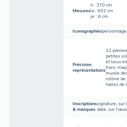
h
: 370
cm
Mesures
la
: 692
cm
pr
: 6
cm
Iconographies
personnage
12 panneau
petites sc
et lieux e
Précision
franc-maço
représentations
musée des 
colline de 
halles de 
Inscriptions
signature
,
sur 
& marques
date
,
sur l'œu