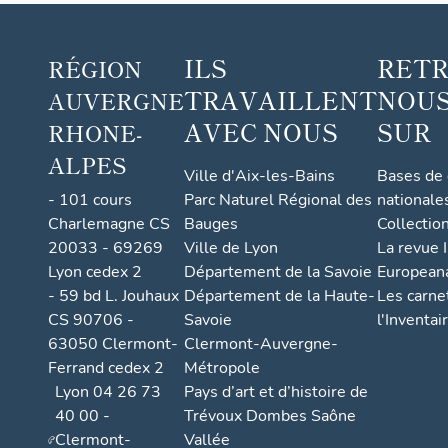
ILS
RET
RÉGION
TRAVAILLENT
NOUS
AUVERGNE
AVEC NOUS
SUR
RHONE-
ALPES
Ville d'Aix-les-Bains
Bases de
- 101 cours
Parc Naturel Régional des
nationale
Charlemagne CS
Bauges
Collectio
20033 - 69269
Ville de Lyon
La revue I
Lyon cedex 2
Département de la Savoie
European
- 59 bd L. Jouhaux
Département de la Haute-
Les carne
CS 90706 -
Savoie
l'Inventai
63050 Clermont-
Clermont-Auvergne-
Ferrand cedex 2
Métropole
Lyon 04 26 73
Pays d’art et d’histoire de
40 00 -
Trévoux Dombes Saône
Clermont-
Vallée