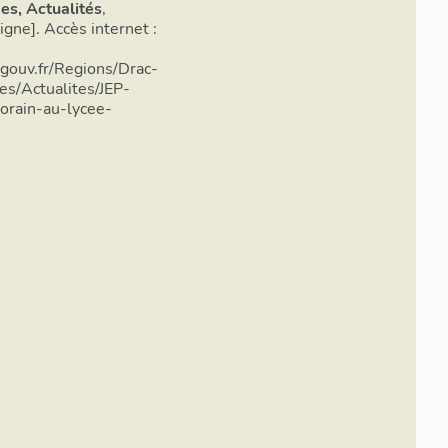
s, Actualités
,
gne]. Accès internet :
gouv.fr/Regions/Drac-
s/Actualites/JEP-
orain-au-lycee-