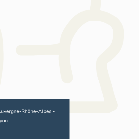
uvergne-Rhône-Alpes
-
yon