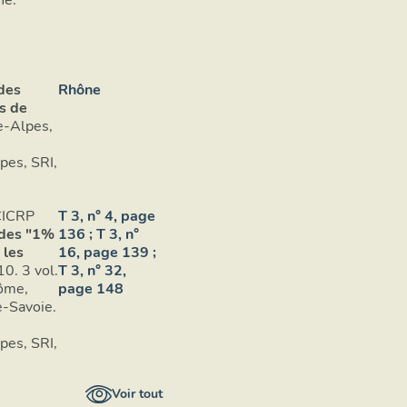
 des
Rhône
s de
e-Alpes,
es, SRI,
CICRP
T 3, n° 4, page
 des "1%
136 ; T 3, n°
 les
16, page 139 ;
10. 3 vol.
T 3, n° 32,
rôme,
page 148
e-Savoie.
es, SRI,
Voir tout