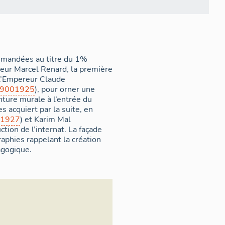
mmandées au titre du 1%
teur Marcel Renard, la première
 l’Empereur Claude
69001925
), pour orner une
nture murale à l’entrée du
 acquiert par la suite, en
01927
) et Karim Mal
ction de l’internat. La façade
raphies rappelant la création
agogique.