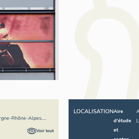
LOCALISATION
Aire
A
rgne-Rhône-Alpes,
d'étude
L
ral du patrimoine
et
Voir tout