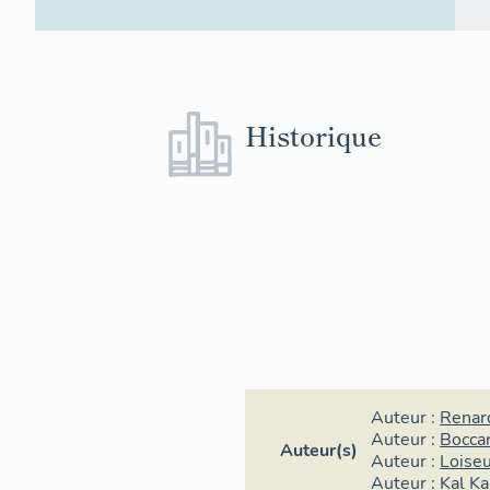
Historique
Auteur :
Renar
Auteur :
Boccar
Auteur(s)
Auteur :
Loiseu
Auteur :
Kal K