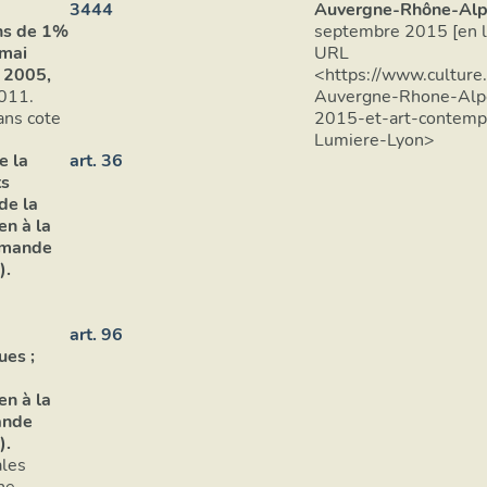
3444
Auvergne-Rhône-Alpe
ns de 1%
septembre 2015 [en li
 mai
URL
r 2005,
<https://www.culture.
2011.
Auvergne-Rhone-Alpe
fitte-sur-Seine : sans cote
2015-et-art-contemp
Lumiere-Lyon>
e la
art. 36
ts
de la
en à la
ommande
).
art. 96
ues ;
en à la
ande
).
ales
ne.