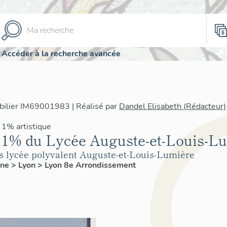
Accéder à la recherche avancée
bilier IM69001983 | Réalisé par
Dandel Elisabeth (Rédacteur)
 1% artistique
s 1% du Lycée Auguste-et-Louis-L
uis lycée polyvalent Auguste-et-Louis-Lumière
ône
>
Lyon
>
Lyon 8e Arrondissement