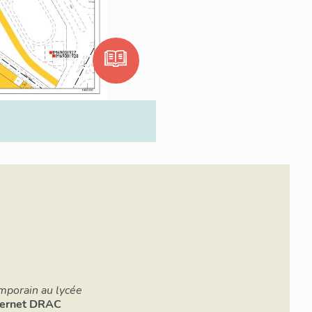
mporain au lycée
ternet
DRAC