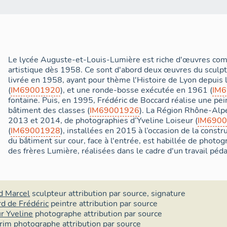
Le lycée Auguste-et-Louis-Lumière est riche d'œuvres co
artistique dès 1958. Ce sont d'abord deux œuvres du sculp
livrée en 1958, ayant pour thème l'Histoire de Lyon depuis
(
IM69001920
), et une ronde-bosse exécutée en 1961 (
IM
fontaine. Puis, en 1995, Frédéric de Boccard réalise une pei
bâtiment des classes (
IM69001926
). La Région Rhône-Alpes
2013 et 2014, de photographies d’Yveline Loiseur (
IM690
(
IM69001928
), installées en 2015 à l’occasion de la constru
du bâtiment sur cour, face à l'entrée, est habillée de photog
des frères Lumière, réalisées dans le cadre d'un travail péd
d Marcel
sculpteur
attribution par source
,
signature
d de Frédéric
peintre
attribution par source
r Yveline
photographe
attribution par source
arim
photographe
attribution par source