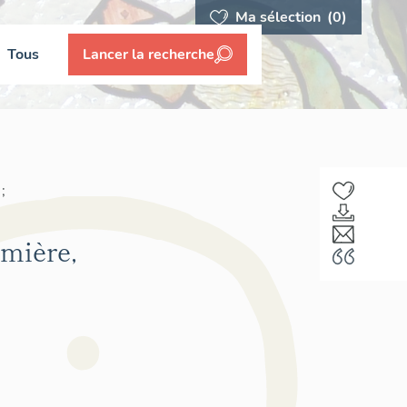
Ma sélection
(0)
Tous
Lancer la recherche
;
umière,
F