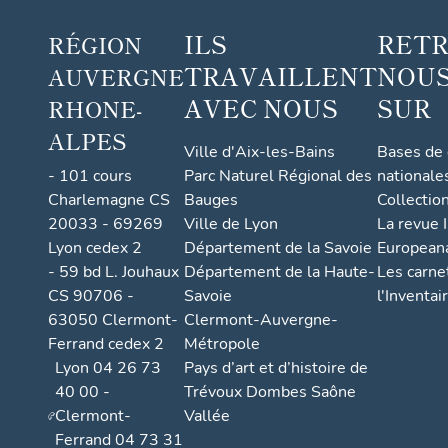
ILS
RET
RÉGION
TRAVAILLENT
NOUS
AUVERGNE
AVEC NOUS
SUR
RHONE-
ALPES
Ville d'Aix-les-Bains
Bases de
- 101 cours
Parc Naturel Régional des
nationale
Charlemagne CS
Bauges
Collectio
20033 - 69269
Ville de Lyon
La revue I
Lyon cedex 2
Département de la Savoie
European
- 59 bd L. Jouhaux
Département de la Haute-
Les carne
CS 90706 -
Savoie
l'Inventai
63050 Clermont-
Clermont-Auvergne-
Ferrand cedex 2
Métropole
Lyon 04 26 73
Pays d’art et d’histoire de
40 00 -
Trévoux Dombes Saône
Clermont-
Vallée
Ferrand 04 73 31