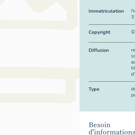
I
Immatriculation
3
©
Copyright
r
Diffusion
s
a
t
d
d
Type
p
Besoin
d'information