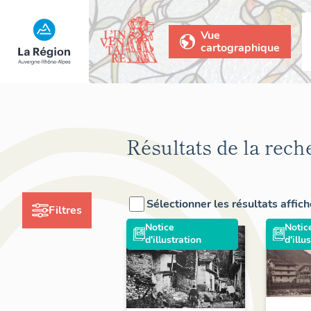
Vue
cartographique
Résultats de la rech
Sélectionner les résultats affic
Filtres
Notice
Notic
d'illustration
d'illu