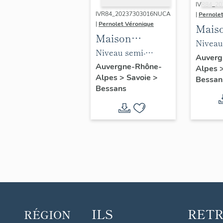
IVR84_2
IVR84_20237303016NUCA
|
Pernole
|
Pernolet Véronique
Mais
Maison
tradi
Niveau
traditionnelle
Niveau semi-
dite 
grange,
Auverg
dite maison
enterré, entrée
Auvergne-Rhône-
Alpes
"des 
charpe
Alpes
>
Savoie
>
"des Finette" à
avec descente vers
Bessan
Bess
Bessans
Bessans
le logis-étable
ILS
RET
RÉGION