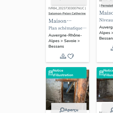
IVR84_2
|
Pernole
IVR84_20237303007NUC |
Mais
Salomon-Pelen Catherine
tradi
Niveau
Maison
dite 
enterré
traditionnelle
Auverg
Plan schématique
Alpes
"des 
avec cr
dite maison
niveau bas réalisé
Auvergne-Rhône-
Bessan
Bess
place d
Alpes
>
Savoie
>
"des Finette" à
par Catherine
Bessans
Bessans
Salomon-Pelen
Notice
Notic
d'illustration
d'illu
Aperçu
IVR84_2