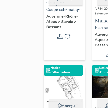
Coupe
schématique
Coupe schématique
IVR84_20
Salomon-
ferme semi-
ferme semi-
Auvergne-Rhône-
Mais
Alpes
>
Savoie
>
enterrée
enterrée Bessans
tradi
Plan s
Bessans
Bessans
dite 
niveau
Auverg
Alpes
"des 
réalisé
Bessan
Bess
Cather
Pelen
Notice
Notic
d'illustration
d'illu
Aperçu