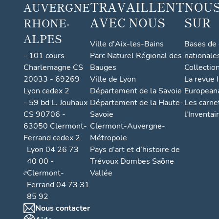
TRAVAILLENT
NOUS
AUVERGNE
AVEC NOUS
SUR
RHONE-
ALPES
Ville d'Aix-les-Bains
Bases de
- 101 cours
Parc Naturel Régional des
nationale
Charlemagne CS
Bauges
Collectio
20033 - 69269
Ville de Lyon
La revue I
Lyon cedex 2
Département de la Savoie
European
- 59 bd L. Jouhaux
Département de la Haute-
Les carne
CS 90706 -
Savoie
l'Inventai
63050 Clermont-
Clermont-Auvergne-
Ferrand cedex 2
Métropole
Lyon 04 26 73
Pays d’art et d’histoire de
40 00 -
Trévoux Dombes Saône
Clermont-
Vallée
Ferrand 04 73 31
85 92
Nous contacter