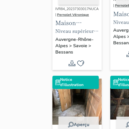
|
Pernole
IVR84_20237303017NUCA
Mais
|
Pernolet Véronique
tradi
Niveau
Maison
dite 
grange
traditionnelle
Auverg
Niveau supérieur,
Alpes
"des 
et treu
dite maison
grange, entrée de
Auvergne-Rhône-
Bessan
Bess
l'accès
Alpes
>
Savoie
>
"des Finette" à
chambre
Bessans
Bessans
Notice
Notic
d'illustration
d'illu
Aperçu