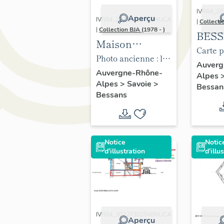
IVR84_2
Aperçu
IVR84_20237303032NUCA
|
Collecti
|
Collection BJA
(1978 - )
BESS
Maison
Haut
Carte p
traditionnelle
Photo ancienne : la
Mauri
:Bessa
Auverg
dite maison
maison des Finette
Auvergne-Rhône-
Alpes
Prése
Hôtel 
Alpes
>
Savoie
>
"des Finette" à
à droite (collection
Bessan
l'étud
Bessans
Bessans
BJA)
d'inv
ponct
comm
Notice
Notic
d'illustration
d'illu
IVR84_20227302948NUCA
Aperçu