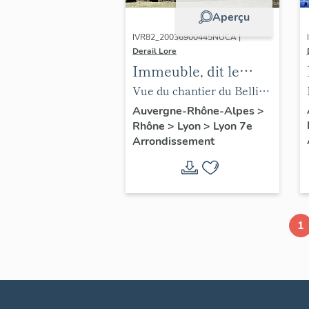
Aperçu
IVR82_20036900445NUCA |
Derail Lore
Immeuble, dit le
Bellini
Vue du chantier du Bellini
depuis le sud
Auvergne-Rhône-Alpes
>
Rhône
>
Lyon
>
Lyon 7e
Arrondissement
1