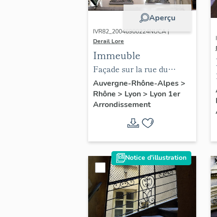
Aperçu
IVR82_20046900224NUCA |
Derail Lore
Immeuble
Façade sur la rue du
Plâtre, détail des fenêtres
Auvergne-Rhône-Alpes
>
Rhône
>
Lyon
>
Lyon 1er
du 1er étage
Arrondissement
Notice d'illustration