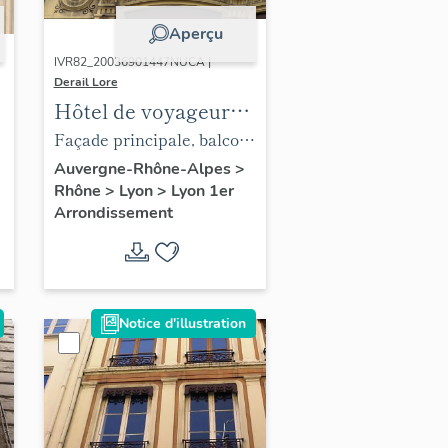
Aperçu
IVR82_20036901447NUCA |
Derail Lore
Hôtel de voyageurs
de Paris
Façade principale, balcon
du quatrième étage,
Auvergne-Rhône-Alpes
>
Rhône
>
Lyon
>
Lyon 1er
sculptures et ferronnerie
Arrondissement
Notice d'illustration