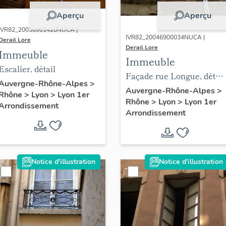
Aperçu
Aperçu
IVR82_20036901420NUCA |
IVR82_20046900034NUCA |
Derail Lore
Derail Lore
Immeuble
Immeuble
Escalier, détail
Façade rue Longue, détail
Auvergne-Rhône-Alpes
>
de l'appareillage des
Auvergne-Rhône-Alpes
>
Rhône
>
Lyon
>
Lyon 1er
Rhône
>
Lyon
>
Lyon 1er
moellons au 2e niveau
Arrondissement
Arrondissement
Notice d'illustration
Notice d'illustration