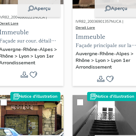
Aperçu
Aperçu
IVR82_20046900221NUCA |
IVR82_20036901357NUCA |
Derail Lore
Derail Lore
Immeuble
Immeuble
Façade sur cour, détail
Façade principale sur la
d'un appui de fenêtre
Auvergne-Rhône-Alpes
>
rue Lanterne, baie du
Auvergne-Rhône-Alpes
>
Rhône
>
Lyon
>
Lyon 1er
Rhône
>
Lyon
>
Lyon 1er
premier étage
Arrondissement
Arrondissement
Notice d'illustration
Notice d'illustration