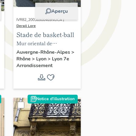
Aperçu
IVR82_20036900469NUCA |
Derail Lore
Stade de basket-ball
Mur oriental de
séparation avec les
Auvergne-Rhône-Alpes
>
Rhône
>
Lyon
>
Lyon 7e
parcelles voisines
Arrondissement
Notice d'illustration