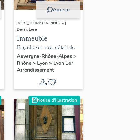
Aperçu
IVR82_20046900219NUCA |
Derail Lore
Immeuble
Façade sur rue, détail des
3 derniers niveaux
Auvergne-Rhône-Alpes
>
Rhône
>
Lyon
>
Lyon 1er
Arrondissement
Notice d'illustration