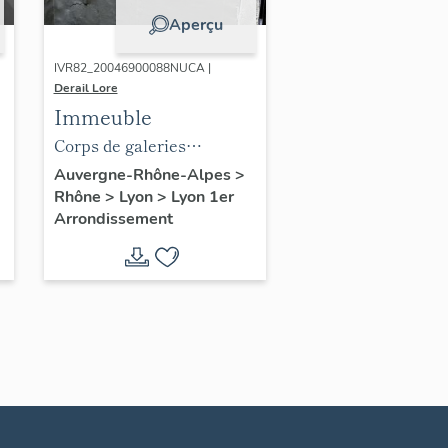
Aperçu
IVR82_20046900088NUCA |
Derail Lore
Immeuble
Corps de galeries
séparant les deux cours,
Auvergne-Rhône-Alpes
>
Rhône
>
Lyon
>
Lyon 1er
vue d'un arc murée depuis
Arrondissement
l'escalier