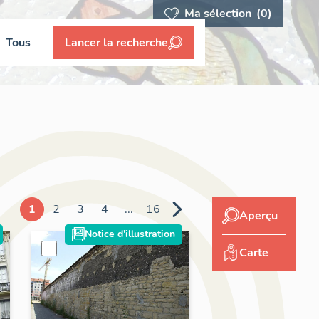
Ma sélection
(0)
Tous
Lancer la recherche
1
2
3
4
...
16
Aperçu
Notice d'illustration
Carte