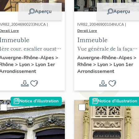
Aperçu
Aperçu
IVR82_20046900233NUCA |
IVR82_20046900104NUCA |
Derail Lore
Derail Lore
Immeuble
Immeuble
1ère cour, escalier ouest,
Vue générale de la façade
vue prise du palier du 5e
principale
Auvergne-Rhône-Alpes
>
Auvergne-Rhône-Alpes
>
Rhône
>
Lyon
>
Lyon 1er
Rhône
>
Lyon
>
Lyon 1er
étage
Arrondissement
Arrondissement
Notice d'illustration
Notice d'illustration