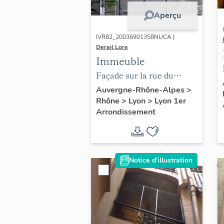
Aperçu
IVR82_20036901358NUCA |
Derail Lore
Immeuble
Façade sur la rue du
Major-Martin, ouverture
Auvergne-Rhône-Alpes
>
Rhône
>
Lyon
>
Lyon 1er
de boutique
Arrondissement
Notice d'illustration