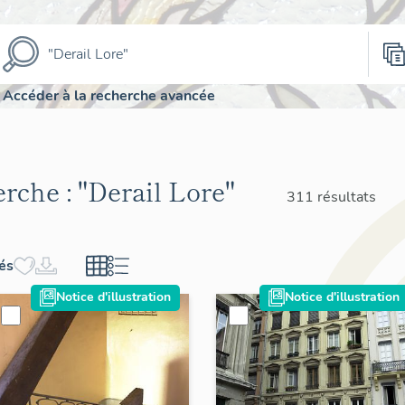
Accéder à la recherche avancée
erche :
"Derail Lore"
311 résultats
hés
Notice d'illustration
Notice d'illustration