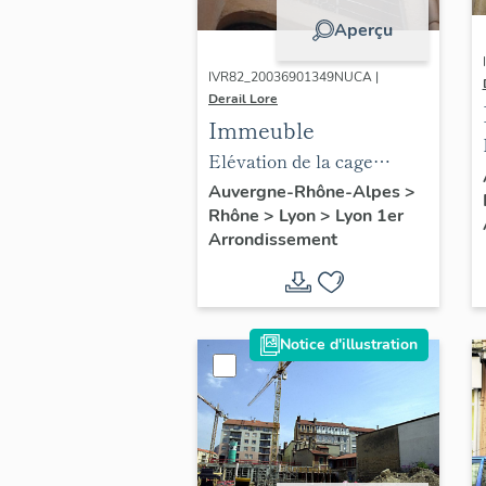
Aperçu
IVR82_20036901349NUCA |
Derail Lore
Immeuble
Elévation de la cage
d'escalier sur la deuxième
Auvergne-Rhône-Alpes
>
Rhône
>
Lyon
>
Lyon 1er
cour, partie haute
Arrondissement
Notice d'illustration