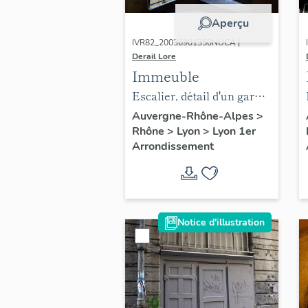
Aperçu
IVR82_20036901350NUCA |
Derail Lore
Immeuble
Escalier, détail d'un garde-
corps donnant sur la
Auvergne-Rhône-Alpes
>
Rhône
>
Lyon
>
Lyon 1er
deuxième cour
Arrondissement
Notice d'illustration