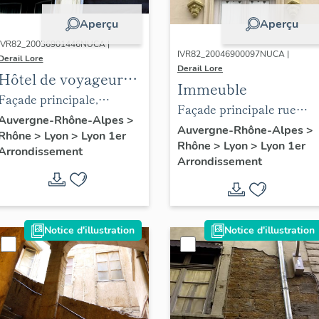
Aperçu
Aperçu
IVR82_20036901446NUCA |
IVR82_20046900097NUCA |
Derail Lore
Derail Lore
Hôtel de voyageurs
Immeuble
de Paris
Façade principale,
Façade principale rue
sommet des fenêtres du
Auvergne-Rhône-Alpes
>
Chavanne, détail de la
Auvergne-Rhône-Alpes
>
Rhône
>
Lyon
>
Lyon 1er
deuxième étage
Rhône
>
Lyon
>
Lyon 1er
baie axiale du 4e étage
Arrondissement
Arrondissement
Notice d'illustration
Notice d'illustration