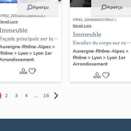
Aperçu
Aperçu
IVR82_20036901389NUCA |
IVR82_20046900215NUC |
Derail Lore
Derail Lore
Immeuble
Immeuble
Façade principale sur la
Escalier du corps sur rue,
rue de la Platière, rez-de-
Auvergne-Rhône-Alpes
>
vue du rez-de-chaussée
Auvergne-Rhône-Alpes
>
Rhône
>
Lyon
>
Lyon 1er
chaussée
Rhône
>
Lyon
>
Lyon 1er
vers le 1er repos
Arrondissement
Arrondissement
2
3
4
...
16