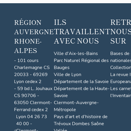
ILS
RET
RÉGION
TRAVAILLENT
NOUS
AUVERGNE
AVEC NOUS
SUR
RHONE-
ALPES
Ville d'Aix-les-Bains
Bases de
- 101 cours
Parc Naturel Régional des
nationale
Charlemagne CS
Bauges
Collectio
20033 - 69269
Ville de Lyon
La revue I
Lyon cedex 2
Département de la Savoie
European
- 59 bd L. Jouhaux
Département de la Haute-
Les carne
CS 90706 -
Savoie
l'Inventai
63050 Clermont-
Clermont-Auvergne-
Ferrand cedex 2
Métropole
Lyon 04 26 73
Pays d’art et d’histoire de
40 00 -
Trévoux Dombes Saône
Clermont-
Vallée