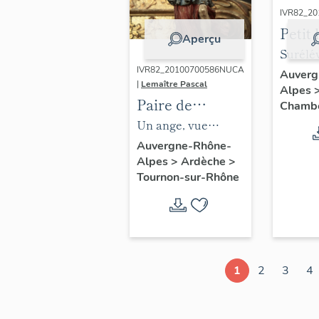
IVR82_2
Petit 
Aperçu
actue
Surélé
imme
IVR82_20100700586NUCA
partiel
Auverg
|
Lemaître Pascal
Alpes
logem
bâtimen
Paire de
Chamb
salles
: le 3e 
chandeliers
Un ange, vue
d'acolyte : ange
d'ensemble
Auvergne-Rhône-
Alpes
>
Ardèche
>
photophore
Tournon-sur-Rhône
1
2
3
4