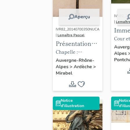
IVR82_2
Aperçu
|
Lemaîtr
Imme
IVR82_20140700350NUCA
|
Lemaître Pascal
logem
Cour e
Présentation
phala
vus du
Auverg
du mobilier du
Chapelle :
Alpes
la Vi
domaine du
chandelier
Pontch
Auvergne-Rhône-
puis 
Alpes
>
Ardèche
>
Pradel
vacan
Mirabel
actue
lycée
d’ens
Notice
Notic
génér
d'illustration
d'illu
du-Te