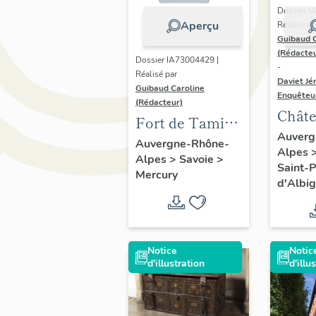
Dossier I
Aperçu
Réalisé pa
Guibaud 
(Rédacteu
Dossier IA73004429 |
-
Réalisé par
Daviet Jé
Guibaud Caroline
Enquêteu
(Rédacteur)
Châte
Fort de Tamié
Miol
Auverg
[EN COURS]
Auvergne-Rhône-
Alpes
Alpes
>
Savoie
>
Saint-P
Mercury
d'Albi
Notice
Notic
d'illustration
d'illu