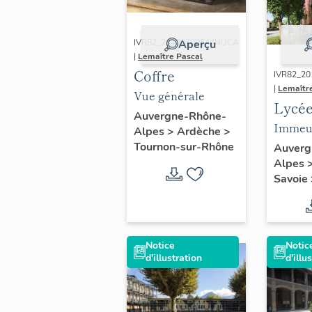
IVR82_20100700544NUCA
Aperçu
|
Lemaître Pascal
Coffre
IVR82_2
|
Lemaîtr
Vue générale
Lycée
Auvergne-Rhône-
garço
Immeu
Alpes
>
Ardèche
>
actue
de Bro
Tournon-sur-Rhône
Auverg
Alpes
Lycée
extérie
Savoie
Louis
Berth
Notice
Notic
d'illustration
d'illu