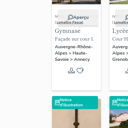
IVR82_20147401678NUCA
IVR82_2
Aperçu
|
Lemaître Pascal
|
Lemaîtr
Gymnase
Lycée
garço
Façade sur cour 1.
Cour H.
actue
Auvergne-Rhône-
Auverg
Alpes
>
Haute-
Alpes
lycée
Savoie
>
Annecy
Grenob
Cham
Notice
Notic
d'illustration
d'illu