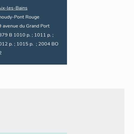
ix-les-Bains
houdy-Pont Rouge
9
avenue du
Grand Port
010 p. ; 1011 p. ;
12 p. ; 1015 p. ; 2004 BO
2