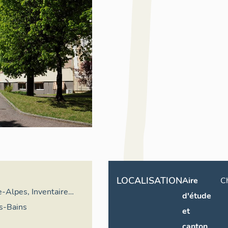
LOCALISATION
Aire
C
-Alpes, Inventaire
d'étude
imoine culturel
es-Bains
et
canton