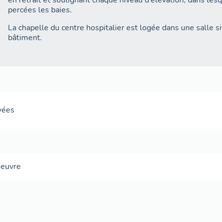
en retrait et soulignant chaque niveau d’élévation, dans le
percées les baies.
La chapelle du centre hospitalier est logée dans une salle 
bâtiment.
avées
oeuvre