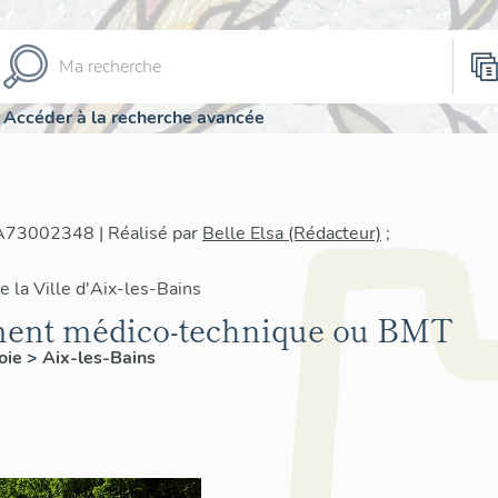
Accéder à la recherche avancée
IA73002348 | Réalisé par
Belle Elsa (Rédacteur)
;
e la Ville d'Aix-les-Bains
timent médico-technique ou BMT
oie
>
Aix-les-Bains