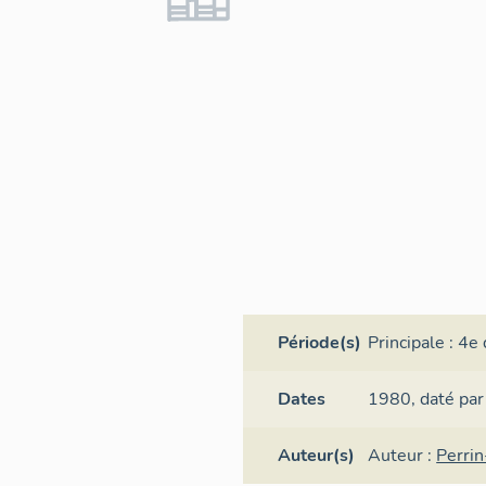
Période(s)
Principale :
4e 
Dates
1980,
daté par
Auteur(s)
Auteur :
Perrin