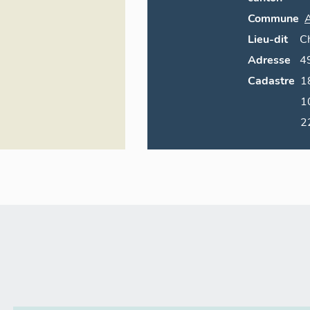
Commune
A
Lieu-dit
C
Adresse
4
Cadastre
1879 B 1
10
2