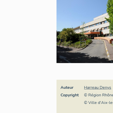
Auteur
Harreau Denys
Copyright
© Région Rhône
général du patr
© Ville d'Aix-l