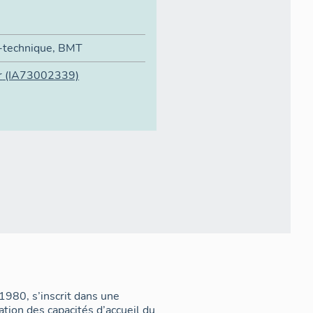
-technique
,
BMT
r
(IA73002339)
1980, s’inscrit dans une
ion des capacités d’accueil du