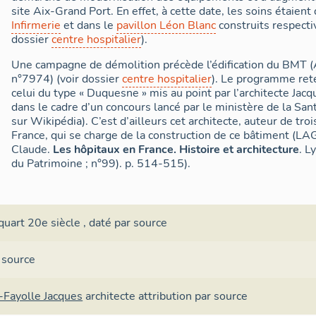
site Aix-Grand Port. En effet, à cette date, les soins étaient
Infirmerie
et dans le
pavillon Léon Blanc
construits respect
dossier
centre hospitalier
).
Une campagne de démolition précède l’édification du BMT 
n°7974) (voir dossier
centre hospitalier
). Le programme ret
celui du type « Duquesne » mis au point par l’architecte Ja
dans le cadre d’un concours lancé par le ministère de la San
sur Wikipédia). C’est d’ailleurs cet architecte, auteur de tro
France, qui se charge de la construction de ce bâtiment (L
Claude.
Les hôpitaux en France. Histoire et architecture
. L
du Patrimoine ; n°99). p. 514-515).
quart 20e siècle
,
daté par source
 source
-Fayolle Jacques
architecte
attribution par source