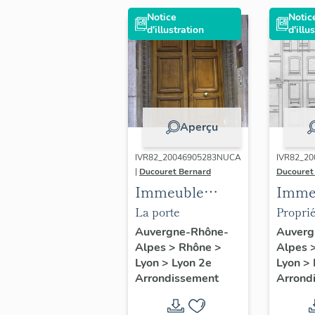
Notice
Notic
d'illustration
d'illu
Aperçu
IVR82_20046905283NUCA
IVR82_20
|
Ducouret Bernard
Ducouret
Immeuble
Imme
(parcelle AE 61)
La porte
Proprié
Lyonna
Auvergne-Rhône-
Auverg
Alpes
>
Rhône
>
Alpes
Banque 
Lyon
>
Lyon 2e
Lyon
>
Façade
Arrondissement
Arrond
[détail
l'immeu