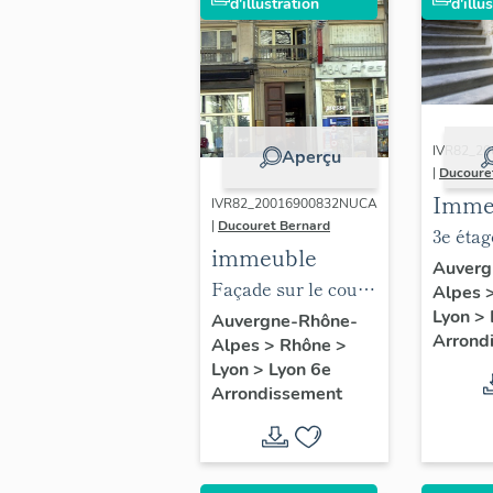
d'illustration
d'illu
IVR82_2
Aperçu
|
Ducoure
Imme
IVR82_20016900832NUCA
|
Ducouret Bernard
3e étag
immeuble
détail 
Auverg
Façade sur le cours
Alpes
corps e
Lyon
>
Franklin-Roosevelt,
Auvergne-Rhône-
deux n
Arrond
Alpes
>
Rhône
>
détail de la porte
Lyon
>
Lyon 6e
Arrondissement