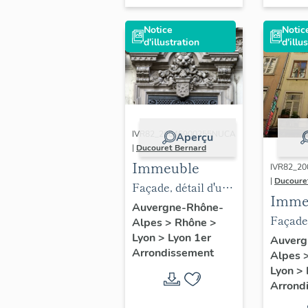
Jean-Lu
Notice
Notic
Xavier
d'illustration
d'illu
2001
IVR82_20046900255NUCA
Aperçu
|
Ducouret Bernard
Immeuble
IVR82_2
|
Ducoure
Façade, détail d'une
Imme
fenêtre du 1er étage
Auvergne-Rhône-
Façade 
Alpes
>
Rhône
>
Lyon
>
Lyon 1er
Lanter
Auverg
Arrondissement
Alpes
Lyon
>
Arrond