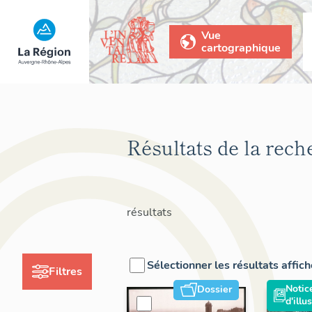
Vue
cartographique
Résultats de la rech
résultats
Sélectionner les résultats affic
Filtres
Notic
Dossier
d'illu