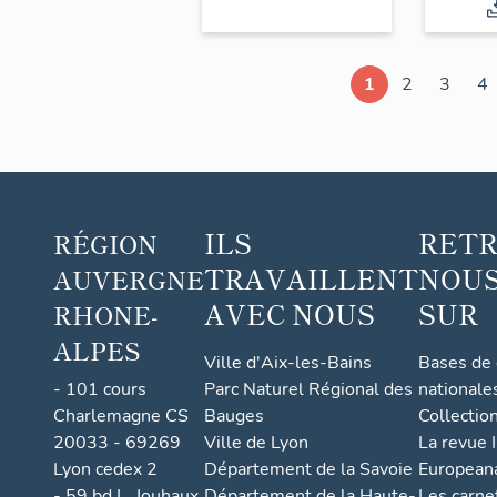
1
2
3
4
ILS
RET
RÉGION
TRAVAILLENT
NOUS
AUVERGNE
AVEC NOUS
SUR
RHONE-
ALPES
Ville d'Aix-les-Bains
Bases de
- 101 cours
Parc Naturel Régional des
nationale
Charlemagne CS
Bauges
Collectio
20033 - 69269
Ville de Lyon
La revue I
Lyon cedex 2
Département de la Savoie
European
- 59 bd L. Jouhaux
Département de la Haute-
Les carne