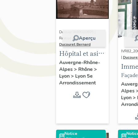
Dossier IA69000695 |
Aperçu
Réalisé par
Ducouret Bernard
Hôpital et asile
IVR82_2
|
Ducoure
d'aliénés dits
Auvergne-Rhône-
Imme
Alpes
>
Rhône
>
hospice de
Façade
Lyon
>
Lyon 5e
l'Antiquaille,
Arrondissement
détail 
Auverg
puis hôpital
Alpes
l'allée
Saint-Pothin,
Lyon
>
la cou
actuellement
Arrond
hôpital de
l'Antiquaille
Notice
Notic