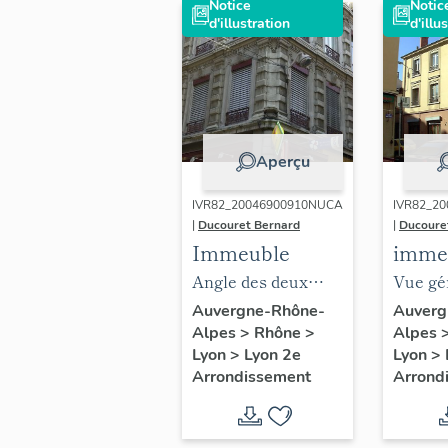
Notice
Notic
d'illustration
d'illu
Aperçu
IVR82_20046900910NUCA
IVR82_2
|
Ducouret Bernard
|
Ducoure
Immeuble
imme
Angle des deux
Vue gé
façades, détail des
façades
Auvergne-Rhône-
Auverg
Alpes
>
Rhône
>
Alpes
trois premiers
Lyon
>
Lyon 2e
Lyon
>
niveaux
Arrondissement
Arrond