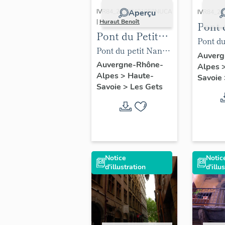
IVR84_20207401058NUCA
Aperçu
IVR84_2
|
Huraut Benoît
Pont 
Pont du Petit
Nant
Pont du
Nant
Pont du petit Nant,
extrai
Auverg
détails plinthe,
Auvergne-Rhône-
Alpes
sarde 
Alpes
>
Haute-
revêtement et
Savoie
Savoie
>
Les Gets
glissière
Notice
Notic
d'illustration
d'illu