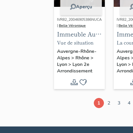
Aperçu
IVR82_20046905386NUCA
IVR82_2
|
Belle Véronique
|
Belle Vé
Immeuble Au
Imme
petit David
petit
Vue de situation
La cour
nord
Auvergne-Rhône-
Auverg
Alpes
>
Rhône
>
Alpes
Lyon
>
Lyon 2e
Lyon
>
Arrondissement
Arrond
1
2
3
4