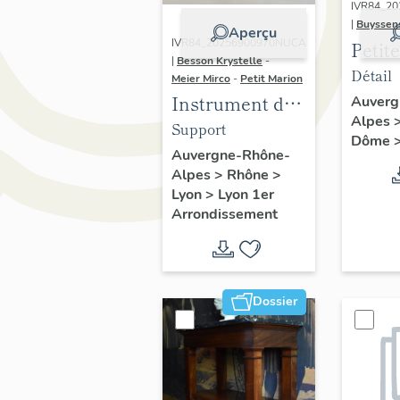
IVR84_2
|
Buyssen
Aperçu
IVR84_20256900970NUCA
Petite
|
Besson Krystelle
-
d'app
Détail
Meier Mirco
-
Petit Marion
Instrument de
Auverg
Alpes
démonstration
Support
Dôme
en
Auvergne-Rhône-
Alpes
>
Rhône
>
électrostatique,
Lyon
>
Lyon 1er
appareil pour
Arrondissement
arc électrique
Dossier