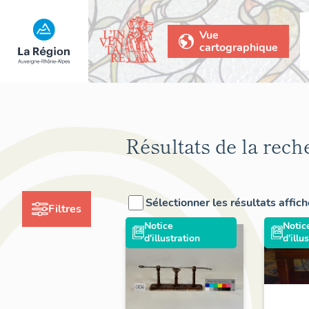
Vue
cartographique
Résultats de la rech
Sélectionner les résultats affic
Filtres
Notice
Notic
d'illustration
d'illu