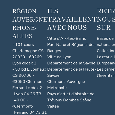
ILS
RET
RÉGION
TRAVAILLENT
NOUS
AUVERGNE
AVEC NOUS
SUR
RHONE-
ALPES
Ville d'Aix-les-Bains
Bases de
- 101 cours
Parc Naturel Régional des
nationale
Charlemagne CS
Bauges
Collectio
20033 - 69269
Ville de Lyon
La revue I
Lyon cedex 2
Département de la Savoie
European
- 59 bd L. Jouhaux
Département de la Haute-
Les carne
CS 90706 -
Savoie
l'Inventai
63050 Clermont-
Clermont-Auvergne-
Ferrand cedex 2
Métropole
Lyon 04 26 73
Pays d’art et d’histoire de
40 00 -
Trévoux Dombes Saône
Clermont-
Vallée
Ferrand 04 73 31