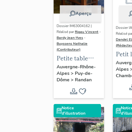
Aperçu
Dossier IM63004162 |
Dossier I
Réalisé par
Rigau Vincent
-
Réalisé pa
Bardy Jean-Yves
-
Dandel El
Buyssens Nathalie
(Rédacteu
(Contributeur)
Petit 
Petite table
(détru
Auverg
d'appui
Auvergne-Rhône-
Alpes
Alpes
>
Puy-de-
Chamb
Dôme
>
Randan
Notice
Notic
d'illustration
d'illu