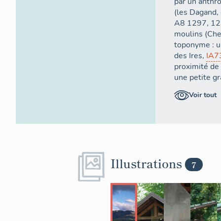
par un anthro
(les Dagand,
A8 1297, 129
moulins (Che
toponyme : u
des Ires,
IA7
proximité de
une petite g
aux Tronchett
Voir tout
disparu, comm
entre le chef
Côtes vers le
19e siècle (l
La propriété
Illustrations
François Am
7
Nants (actue
Regard, les 
les moulins 
prés, champs
que le comte