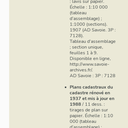
sol. Les édi
: lavis sur papier.
Échelle : 1:10 000
un étage carr
(tableau
cas) ou plus 
d’assemblage) ;
escalier exté
1:1000 (sections).
haute). La
fe
1907 (AD Savoie. 3P :
logis dissoci
7128).
caractère plu
Tableau d'assemblage
calcaire, mai
; section unique,
portions de m
feuilles 1 à 9.
postérieures 
Disponible en ligne,
présence d'e
http://www.savoie-
archives.fr/.
de faux appar
AD Savoie : 3P : 7128
exemple
IA
molasse est l
Plans cadastraux du
encadrement
cadastre rénové en
1937 et mis à jour en
Les toits son
1988
/ 11 dess. :
fibrociment (
tirages de plan sur
plate mécani
papier. Échelle : 1:10
Les toits son
000 (tableau
et remplacen
d’assemblage) ;