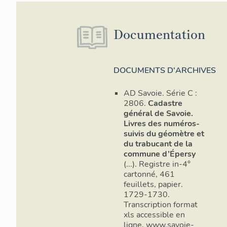
Chatenets, p
320 ha, c'es
l'arrondissem
Documentation
de la Mondere
des Bauges (
limites suive
Le cours du S
DOCUMENTS D'ARCHIVES
à des cafés a
de route, à
l
AD Savoie. Série C :
2806.
Cadastre
Caractérist
général de Savoie.
Livres des numéros-
Les croix de
suivis du géomètre et
du trabucant de la
Sept croix de
commune d’Épersy
terrain en 20
(...). Registre in-4°
documentatio
cartonné, 461
été détruites
feuillets, papier.
IA7300438
1729-1730.
Transcription format
IA7300437
xls accessible en
chef-lieu ; et
ligne, www.savoie-