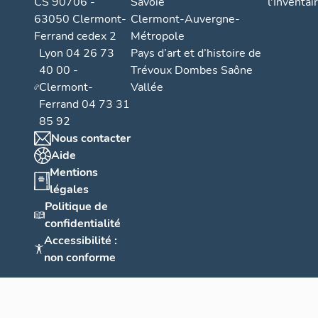
CS 90706 -
Savoie
l'Inventai
faveur de l'é
63050 Clermont-
Clermont-Auvergne-
atteint son 
Ferrand cedex 2
Métropole
une fruitière
Lyon 04 26 73
Pays d’art et d’histoire de
années 1980
40 00 -
Trévoux Dombes Saône
Épersy est d
Clermont-
Vallée
commune nouv
Ferrand 04 73 31
nouvelle numé
85 92
trois dernie
Nous contacter
d'Epersy, 731
Aide
de parcelle.
Mentions
légales
Politique de
confidentialité
Accessibilité :
non conforme