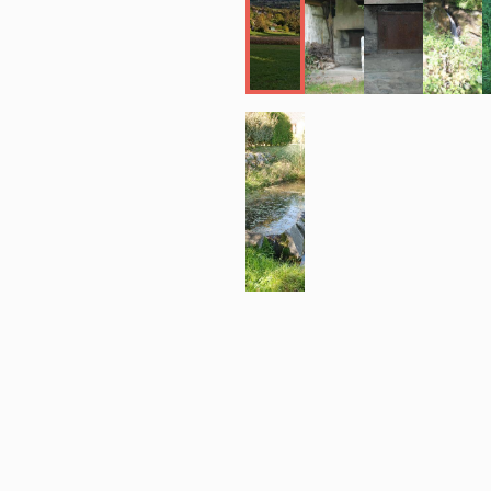
marais et le
Répartition 
Le bâti antér
seule une ha
ensemble sig
16e ou 17e s
remonter au 
(transformés)
portées (con
relevées (17
1875, 1892, 
dernière, ell
maçonnerie, 
Introducti
La commune e
l'altitude c
m, au bord du