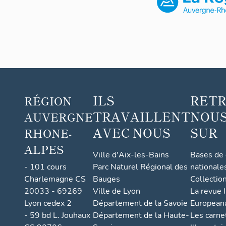
disparu. En l
vergers, qua
de l'enquête
reste renomm
Dans le 3e qu
trois exploit
(voir IA73004
Rumilly
. Cet
ILS
RET
RÉGION
moins grande
feuilles étai
TRAVAILLENT
NOUS
AUVERGNE
une grange a
AVEC NOUS
SUR
RHONE-
Par la suite,
ALPES
sur ce secteu
Ville d'Aix-les-Bains
Bases de
- 101 cours
Parc Naturel Régional des
nationale
L'élevage lai
Charlemagne CS
Bauges
Collectio
Un document d
20033 - 69269
Ville de Lyon
La revue I
des commun
Lyon cedex 2
Département de la Savoie
European
est alors pre
- 59 bd L. Jouhaux
Département de la Haute-
Les carne
130 têtes), é