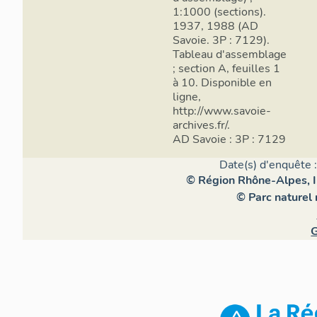
exemple ne s
1:1000 (sections).
1937, 1988 (AD
Les activit
Savoie. 3P : 7129).
Tableau d'assemblage
Si la commun
; section A, feuilles 1
d'exploitati
à 10. Disponible en
à 25 en 1980
ligne,
http://www.savoie-
hectares ; il
archives.fr/.
des agriculte
AD Savoie : 3P : 7129
communes s
Date(s) d'enquête 
La vigne, les
© Région Rhône-Alpes, In
On constate 
© Parc naturel
parcelles rép
châtaigniers 
G
vignes subsi
regardant Gré
surtout sous 
1970 ; il res
(
Histoire de