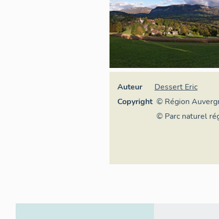
Auteur
Dessert Eric
Copyright
© Région Auverg
Alpes, Inventaire
© Parc naturel ré
patrimoine cultur
Massif des Bauge