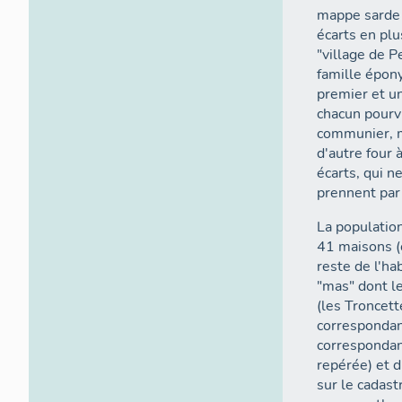
mappe sarde 
écarts en plu
"village de 
famille épon
premier et u
chacun pourvu
communier, ma
d'autre four 
écarts, qui 
prennent par
La population
41 maisons (
reste de l'ha
"mas" dont l
(les Troncet
correspondan
correspondan
repérée) et 
sur le cadast