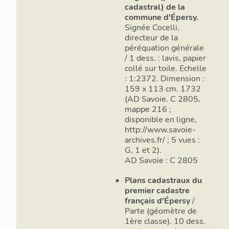
subsiste, sau
cadastral) de la
dit "source d
commune d'Épersy.
dessiné sur l
Signée Cocelli,
mare bordée d
directeur de la
péréquation générale
Deux maisons
/ 1 dess. : lavis, papier
deux édifiées
collé sur toile. Echelle
retirer à la 
: 1:2372. Dimension :
159 x 113 cm. 1732
Les construc
(AD Savoie. C 2805,
qui est logiq
mappe 216 ;
écart, où la
disponible en ligne,
http://www.savoie-
partage-agra
archives.fr/ ; 5 vues :
l'origine. Ce
G, 1 et 2).
présentent un
AD Savoie : C 2805
dépendances)
incluant la v
Plans cadastraux du
avec accès en
premier cadastre
écarts sont é
français d'Épersy
/
généralement
Parte (géomètre de
avec des part
1ère classe). 10 dess.