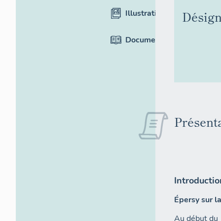
Illustrations
Désign
Documentation
Présent
Introductio
Épersy sur l
Au début du 1