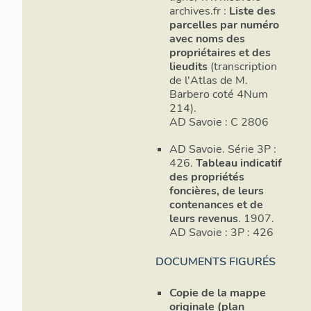
Verdasse et 
archives.fr :
Liste des
chef-lieu, do
parcelles par numéro
mauvais état.
avec noms des
édicules, pui
propriétaires et des
et les témoig
lieudits
(transcription
Léger et la c
de l'Atlas de M.
d'être refaite
Barbero coté 4Num
214).
Les fermes
AD Savoie : C 2806
L'habitat est
AD Savoie. Série 3P :
trois petits 
426.
Tableau indicatif
part importan
des propriétés
six sont au ch
foncières, de leurs
contenances et de
constructions
leurs revenus
. 1907.
chef-lieu qui
AD Savoie : 3P : 426
trouve des fo
écarts, ainsi
DOCUMENTS FIGURÉS
fontaines son
(cadastre fra
Copie de la mappe
rénové, 1937
originale (plan