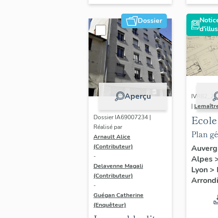
Notic
Dossier
d'illu
Aperçu
IVR82_2
|
Lemaîtr
Ecole
Dossier IA69007234 |
Réalisé par
Marti
Plan gé
Arnault Alice
filles
modifi
(Contributeur)
Auverg
-
Alpes
La Ma
enquêt
Delavenne Magali
Lyon
>
Dider
novemb
(Contributeur)
Arrond
Centr
-
17 juil
Guégan Catherine
l'agra
(Enquêteur)
de la M