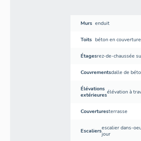
Murs
enduit
Toits
béton en couvertur
Étages
rez-de-chaussée s
Couvrements
dalle de bét
Élévations
élévation à tr
extérieures
Couvertures
terrasse
escalier dans-oe
Escaliers
jour