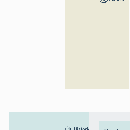
Rhône-Alpes,
Inventaire
général du
patrimoine
culturel
Historique