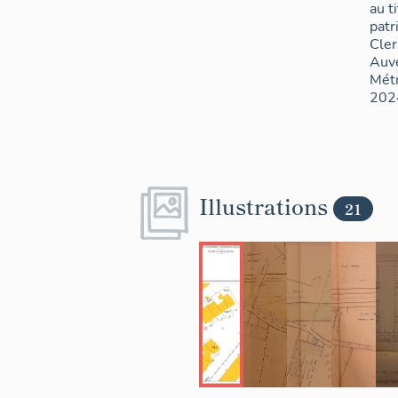
au t
patr
Cle
Auv
Métr
202
Illustrations
21