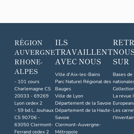
ILS
RET
RÉGION
TRAVAILLENT
NOUS
AUVERGNE
AVEC NOUS
SUR
RHONE-
ALPES
Ville d'Aix-les-Bains
Bases de
- 101 cours
Parc Naturel Régional des
nationale
Charlemagne CS
Bauges
Collectio
20033 - 69269
Ville de Lyon
La revue I
Lyon cedex 2
Département de la Savoie
European
- 59 bd L. Jouhaux
Département de la Haute-
Les carne
CS 90706 -
Savoie
l'Inventai
63050 Clermont-
Clermont-Auvergne-
Ferrand cedex 2
Métropole