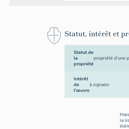
Statut, intérêt et p
Statut de
la
propriété d'une 
propriété
Intérêt
de
à signaler
l'œuvre
Mais
la l
élém