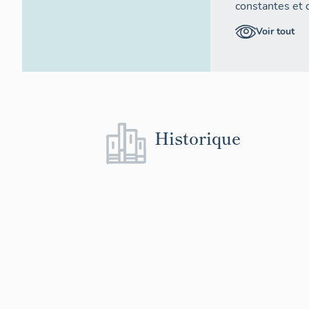
constantes et 
chronologiquem
Voir tout
Le n°38 bis est
jonction entre 
et le n°40, à l
parcelle de pe
contraintes aux
Ce dernier opt
Historique
un avant-corps
gauche, tandis 
flanque la moi
pignon d'alig
de l'alignement
d'ensemble gr
le jouxte.