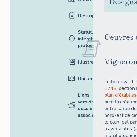
Désigna
Description
Statut,
Oeuvres d
intérêt et
protection
Vignero
Illustrations
Documentation
Le boulevard 
1248
, section
Liens
plan d'établis
vers des
bien la création
dossiers
entre la rue d
associés
nord-est de cet
le plan, est pa
traversantes (
morphologie ex