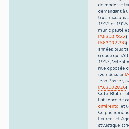
de modeste tai
demandant à l'a
trois maisons 
1933 et 1935. 
municipalité es
IA63002833
)
IA63002798
)
années plus ta
creuse qui s'é
1937, Valentin
rive opposée d
(voir dossier
I
Jean Bosser, av
IA63002826
)
Cote-Blatin ref
l'absence de c
différents
, et 
Ce phénomène i
Laurent et Agn
stylistique str