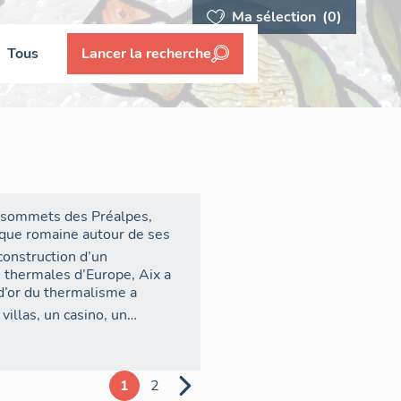
Ma sélection
(0)
Tous
Lancer la recherche
rs sommets des Préalpes,
poque romaine autour de ses
construction d’un
 thermales d’Europe, Aix a
 d’or du thermalisme a
villas, un casino, un
e
n du XIX
siècle, avec
altitude et de sports
our le tourisme balnéaire.
1
2
nventaire avec le