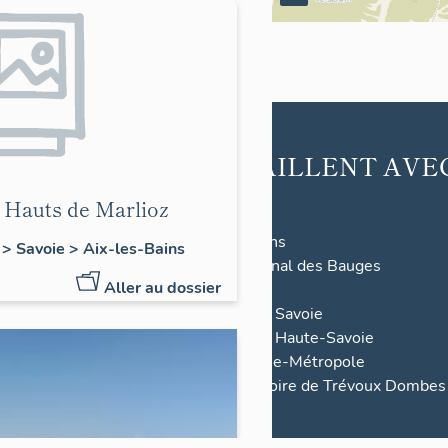
ILS TRAVAILLENT AVE
S
NOUS
ex 2
s Hauts de Marlioz
nd cedex 2
Ville d'Aix-les-Bains
 Savoie > Aix-les-Bains
 85 92
Parc Naturel Régional des Bauges
Aller au dossier
Ville de Lyon
Département de la Savoie
Département de la Haute-Savoie
Clermont-Auvergne-Métropole
Pays d’art et d’histoire de Trévoux Dombes
Saône Vallée