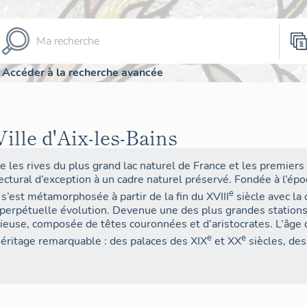
Accéder à la recherche avancée
Ville d'Aix-les-Bains
e les rives du plus grand lac naturel de France et les premie
ectural d’exception à un cadre naturel préservé. Fondée à l’é
e
 s’est métamorphosée à partir de la fin du XVIII
siècle avec la 
perpétuelle évolution. Devenue une des plus grandes stations
igieuse, composée de têtes couronnées et d’aristocrates. L’âge
e
e
héritage remarquable : des palaces des XIX
et XX
siècles, des 
rastructures emblématiques d’une villégiature de luxe. À la fi
nard, la ville a étendu son offre en développant une station d’
. Parallèlement, Aix-les-Bains a valorisé ses rives lacustres p
e s’est diversifiée, ouvrant un nouveau champ d’étude pour l’I