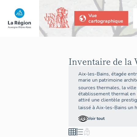
Vue
cartographique
Inventaire de la 
Aix-les-Bains, étagée entr
marie un patrimoine archit
sources thermales, la ville
établissement thermal en 
attiré une clientèle prest
laissé à Aix-les-Bains un 
hippodrome et d’autres inf
Voir tout
l’essor du tourisme montag
d’hiver sur le mont Revard
e
Au XX
siècle, son économi