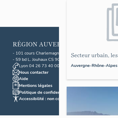
RÉGION
AUVERGNE RHONE-ALPE
- 101 cours Charlemagne CS 20033 - 69269 Lyon ced
Secteur urbain, le
- 59 bd L. Jouhaux CS 90706 - 63050 Clermont-Ferra
Auvergne-Rhône-Alpes >
Lyon 04 26 73 40 00 - Clermont-Ferrand 04 73 31
Nous contacter
Aide
Mentions légales
Politique de confidentialité
Accessibilité : non conforme