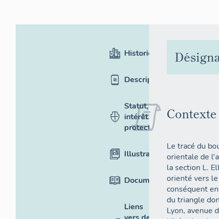
Historique
Désigna
Description
Statut,
Contexte
intérêt et
protection
Le tracé du bo
Illustrations
orientale de l'
la section L. El
orienté vers le
Documentation
conséquent en 
du triangle do
Liens
Lyon, avenue d
vers des