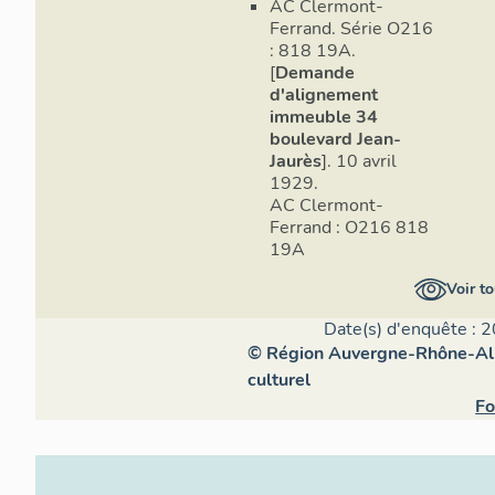
AC Clermont-
Ferrand. Série O216
: 818 19A.
[
Demande
d'alignement
immeuble 34
boulevard Jean-
Jaurès
]. 10 avril
1929.
AC Clermont-
Ferrand : O216 818
19A
Voir to
Date(s) d'enquête : 2
© Région Auvergne-Rhône-Alpe
culturel
Fo