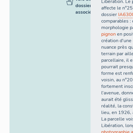
Libération. Le
dossiers
affecte le n°25
associés
dossier
IA630
comparables : 
morphologie pa
pignon
en posi
création d'une 
nuance près que
terrain par ail
parcellaire, il
pourrait presq
forme est renf
voisin, au n°2
fortement insc
l'avenue, donn
aurait été glis
réalité, la con
lieu, en 1926,
La parcelle voi
Libération, lon
photographie 