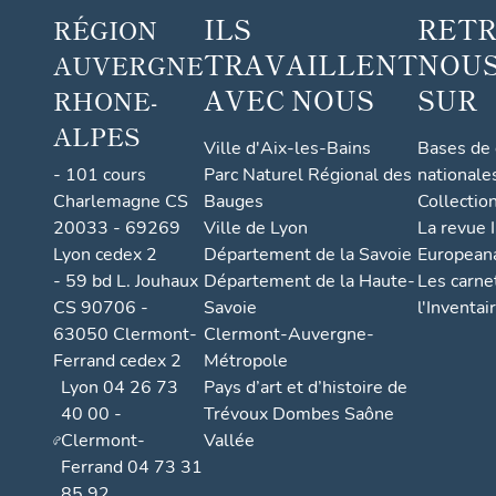
ILS
RET
RÉGION
TRAVAILLENT
NOUS
AUVERGNE
AVEC NOUS
SUR
RHONE-
ALPES
Ville d'Aix-les-Bains
Bases de
- 101 cours
Parc Naturel Régional des
nationale
Charlemagne CS
Bauges
Collectio
20033 - 69269
Ville de Lyon
La revue I
Lyon cedex 2
Département de la Savoie
European
- 59 bd L. Jouhaux
Département de la Haute-
Les carne
CS 90706 -
Savoie
l'Inventai
63050 Clermont-
Clermont-Auvergne-
Ferrand cedex 2
Métropole
Lyon 04 26 73
Pays d’art et d’histoire de
40 00 -
Trévoux Dombes Saône
Clermont-
Vallée
Ferrand 04 73 31
85 92