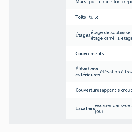
Murs
pierre
moellon
crép
Toits
tuile
étage de soubass
Étages
étage carré
,
1 étag
Couvrements
Élévations
élévation à tr
extérieures
Couvertures
appentis
crou
escalier dans-oe
Escaliers
jour