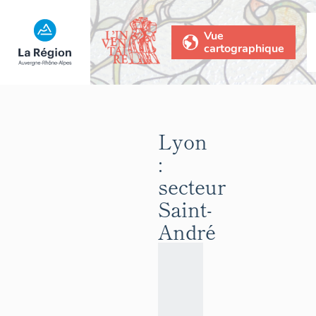
Vue
cartographique
Lyon
:
secteur
Saint-
André
Le
secteur
Saint-
André