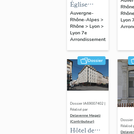
Auver
et
Église
Rhôn
derr
industrielle,
paroissiale
Auvergne-
Rhôn
il
faça
acquiert
Rhône-Alpes
>
Saint-André
Lyon 
anci
une
Rhône
>
Lyon
>
Arron
certaine
bras
Lyon 7e
notabilité
Arrondissement
Com
au
tournant
du
Dossier
20e
siècle
avec
le
développement
du
quartier
des
Dossier IA69007402 |
Facultés,
Réalisé par
et
Delavenne Magali
Dossier
connaît
(Contributeur)
Réalisé 
aujourd'hui
Hôtel de
Delaven
un