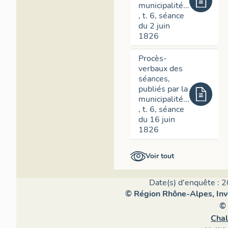
municipalité...
parti des élév
, t. 6, séance
commission et 
du 2 juin
immeubles bâti
1826
décembre 1826
Ville prévoit q
Procès-
rez-de-chauss
verbaux des
galeries publiq
séances,
Procès-verbau
publiés par la
municipalité...
municipalité
, 
, t. 6, séance
dans la même s
du 16 juin
Legendre-Héral
1826
élégante et or
la soumission d
´arquebuse su
Voir tout
sous condition 
Charlemagne un
Date(s) d'enquête : 2
DOSSIER Immeub
© Région Rhône-Alpes, Inve
délibération d
© 
que trouve M. l
Chal
le-champ, tant