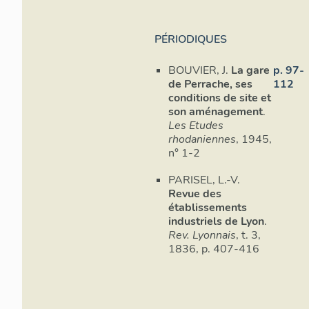
Midi (cours de
transport par b
PÉRIODIQUES
au niveau du c
au niveau du c
BOUVIER, J.
La gare
p. 97-
de Perrache, ses
112
Cependant les 
conditions de site et
pestilences du 
son aménagement
.
effectués, de 
Les Etudes
des îlots et l
rhodaniennes
, 1945,
effets polluan
n° 1-2
(DUPASQUIER
casernés dans 
PARISEL, L.-V.
Mulatière, ain
Revue des
quai Perrache,
établissements
industriels de Lyon
.
l´eau non pota
Rev. Lyonnais
, t. 3,
la présence de
1836, p. 407-416
encore dans qu
cela s´ajoute l
plantés le lon
aux émanations