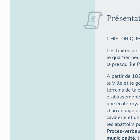
Présenta
I. HISTORIQU
Les textes de 
le quartier neu
la presqu´île 
A partir de 18
la Ville et le 
terrains de la 
établissements 
une école royal
charronnage et
cavalerie et u
les abattoirs p
Procès-verbau
municipalité
, 