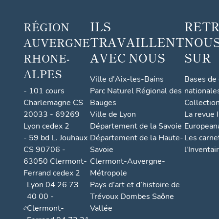
ILS
RET
RÉGION
TRAVAILLENT
NOUS
AUVERGNE
AVEC NOUS
SUR
RHONE-
ALPES
Ville d'Aix-les-Bains
Bases de
- 101 cours
Parc Naturel Régional des
nationale
Charlemagne CS
Bauges
Collectio
20033 - 69269
Ville de Lyon
La revue I
Lyon cedex 2
Département de la Savoie
European
- 59 bd L. Jouhaux
Département de la Haute-
Les carne
CS 90706 -
Savoie
l'Inventai
63050 Clermont-
Clermont-Auvergne-
Ferrand cedex 2
Métropole
Lyon 04 26 73
Pays d’art et d’histoire de
40 00 -
Trévoux Dombes Saône
Clermont-
Vallée