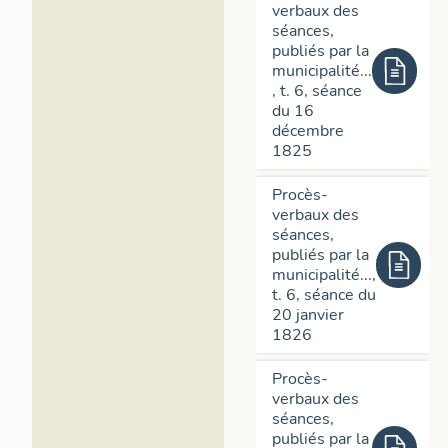
verbaux des
installent leu
séances,
débits de boiss
publiés par la
l'hippodrome 
municipalité...
lieu de prome
, t. 6, séance
l'établissemen
du 16
boules ; cepen
décembre
évolution : e
1825
dans leur
Guid
du cours du Mid
Procès-
magnifiques all
verbaux des
plus belle prom
séances,
fréquentée, si 
publiés par la
municipalité...,
pluviales n'y 
t. 6, séance du
La municipali
20 janvier
1826
qui doivent êtr
Dès 1825, elle
Procès-
sur le cours d
verbaux des
belles promena
séances,
municipal. Pr
publiés par la
municipalité
, 