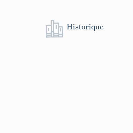
distribution de
Cependant le m
pour ce secteur
Historique
de la ville. Da
décembre 1825,
de MM. Perrier
Lyon, qui dema
la Saône pour 
blé, mis en m
le système per
de Lyon. Cons
séances publié
DOSSIER Minote
alimentaires).
commission, pr
un plan total d
´île, qu´aussit
sera invité à f
places, quais 
fortes pièces 