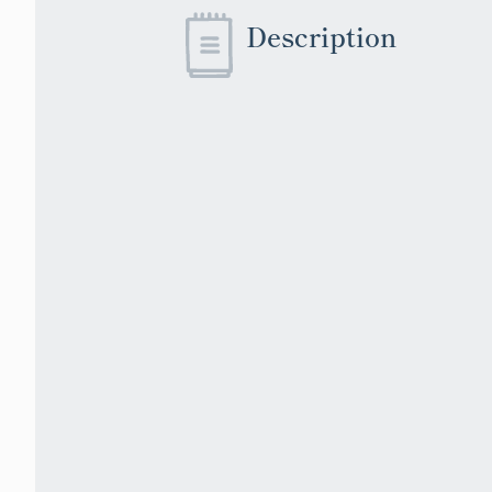
dresse un devi
Description
implanter des 
piquets marqu
le voyer Jean-
Cathenod sont
quartier, et l
entre mars et
Une convention 
Compagnie Segu
présenté au co
fig. 31 ; CLERC
(annexe 5) : la
Compagnie qui 
remblayer à se
dans son lot, 
assurer les com
chemin de fer 
pont de la Mul
et d´y implant