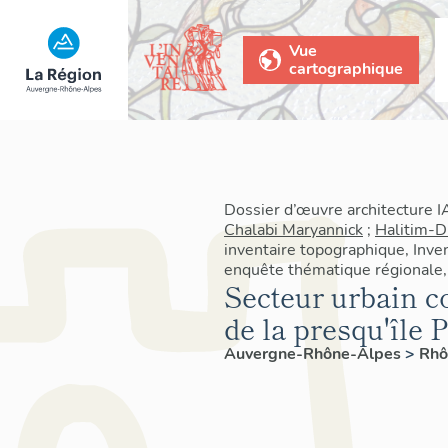
Vue
cartographique
Dossier d’œuvre architecture 
Chalabi Maryannick
;
Halitim-D
inventaire topographique, Inven
enquête thématique régionale, 
Secteur urbain co
de la presqu'île 
Auvergne-Rhône-Alpes
>
Rh