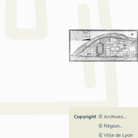
Copyright
© Archives
municipales de
© Région
Lyon
Rhône-Alpes,
© Ville de Lyon