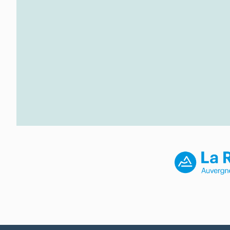
subsistait enc
quai Perrache 
de démolition, 
DOSSIER immeub
Enfin, la parti
´intérieur de l
entrepôts et d
marchands de c
repérée (cf D
fig. 58).