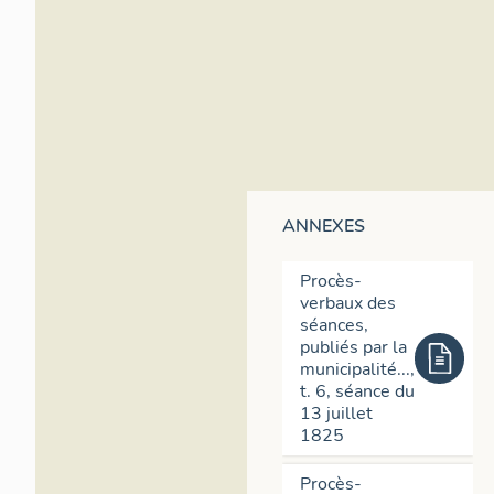
effet, le nouve
équipements qu
vastes surfaces
DOSSIER), l´us
bestiaux (cf. D
DOSSIER), l´en
DOSSIER), l´ar
entrepôts et us
de couvertures
ANNEXES
Mais la Ville a
une zone de p
Procès-
habitants : à 
verbaux des
´arbres dès la 
séances,
doivent être p
publiés par la
prises en fave
municipalité...,
bal, avec des 
t. 6, séance du
françaises", de
13 juillet
établissement 
1825
vers 1840 , fig
de la Guillotiè
Procès-