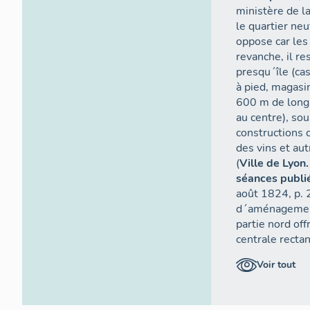
ministère de la
le quartier neu
oppose car les 
revanche, il re
presqu´île (cas
à pied, magas
600 m de long 
au centre), so
constructions c
des vins et au
(
Ville de Lyon
séances publié
août 1824, p. 
d´aménagement 
partie nord off
centrale rectan
partie sud est 
Voir tout
de mars, arsen
13 juillet 1825
premières pres