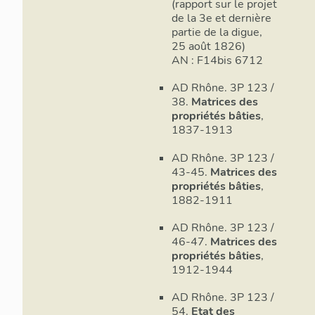
(rapport sur le projet
En décembre 18
de la 3e et dernière
plan de nivelle
partie de la digue,
25 août 1826)
au nord de la 
AN : F14bis 6712
grande place r
7 ; fig. 33) ; 
AD Rhône. 3P 123 /
1827 (annexe 8
38.
Matrices des
modifications 
propriétés bâties
,
mars 1827, éla
1837-1913
principal nord
ouvrant une vo
AD Rhône. 3P 123 /
Suchet) pour dé
43-45.
Matrices des
propriétés bâties
,
´habitat, du su
1882-1911
L´ordonnance 
une église et 
AD Rhône. 3P 123 /
annonce le pla
46-47.
Matrices des
des rues proje
propriétés bâties
,
du 18 juin 1827
1912-1944
officiel de la 
approuvé par l
AD Rhône. 3P 123 /
54.
Etat des