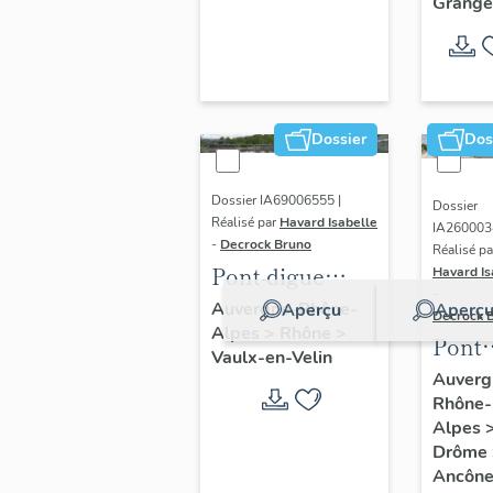
Grange
Dossier
Dos
Dossier IA69006555 |
Dossier
Réalisé par
Havard Isabelle
IA260003
-
Decrock Bruno
Réalisé pa
Pont-digue
Havard Is
-
routier
Auvergne-Rhône-
Aperçu
Aperç
Decrock 
Alpes
>
Rhône
>
Pont
Vaulx-en-Velin
routi
Auverg
Rhône-
dit
Alpes
Trave
Drôme
d'An
Ancôn