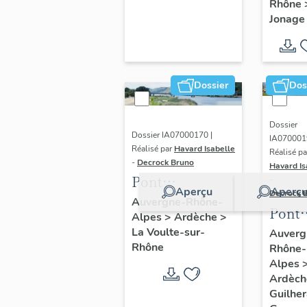
Rhône
du sit
Jonage
de
Cusse
sur le
Dossier
Dos
canal
Jona
Dossier
Dossier IA07000170 |
IA070001
Réalisé par
Havard Isabelle
Réalisé pa
-
Decrock Bruno
Havard Is
Pont
-
Aperçu
Aperç
Decrock 
ferroviaire dit
Auvergne-Rhône-
Pont
Alpes
>
Ardèche
>
viaduc de La
routi
La Voulte-sur-
Auverg
Voulte
Rhône
Rhône-
Frédé
Alpes
Mistr
Ardèc
Guilhe