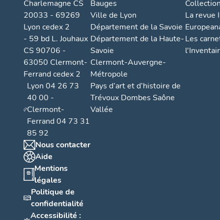
Charlemagne CS
Bauges
Collectio
20033 - 69269
Ville de Lyon
La revue I
Lyon cedex 2
Département de la Savoie
European
- 59 bd L. Jouhaux
Département de la Haute-
Les carne
CS 90706 -
Savoie
l'Inventai
63050 Clermont-
Clermont-Auvergne-
Ferrand cedex 2
Métropole
Lyon 04 26 73
Pays d’art et d’histoire de
40 00 -
Trévoux Dombes Saône
Clermont-
Vallée
Ferrand 04 73 31
85 92
Nous contacter
Aide
Mentions
légales
Politique de
confidentialité
Accessibilité :