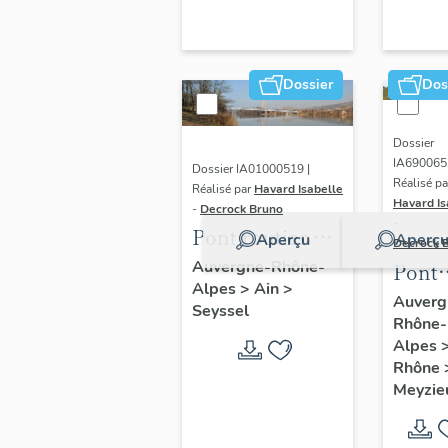
siècle. [Paris] :
Picard, 1995, p. 163)
Dossier
Dos
Dossier
IA690065
Dossier IA01000519 |
Réalisé pa
Réalisé par
Havard Isabelle
Havard Is
-
Decrock Bruno
-
Pont routier dit
Aperçu
Aperç
Decrock 
nouveau pont
Auvergne-Rhône-
Pont
Alpes
>
Ain
>
de Seyssel
routi
Auverg
Seyssel
Rhône-
de
Alpes
Meyz
Rhône
Meyzie