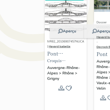
Dossier
IA690065
Aperçu
Aperç
Réalisé pa
Havard Is
IVR82_20106907457NUCA
-
|
Havard Isabelle
Decrock 
Pont
Pont
ferroviaire dit
Croquis
Auverg
viaduc de la
Rhône-
schématiques des
Auvergne-Rhône-
Alpes
Alpes
>
Rhône
>
Méditerranée,
principales étapes
Rhône
Grigny
ou dit viaduc
de la construction
Vaulx-
d'Arboras, ou
(extr. de :
Velin
dit viaduc de
MARREY, Bernard.
Chasse
Les ponts
modernes 20e