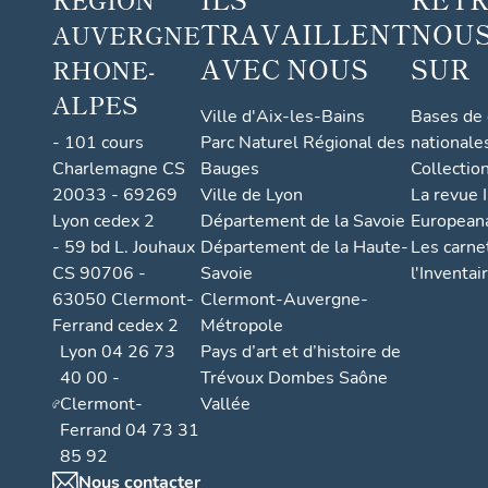
TRAVAILLENT
NOUS
AUVERGNE
AVEC NOUS
SUR
RHONE-
ALPES
Ville d'Aix-les-Bains
Bases de
- 101 cours
Parc Naturel Régional des
nationale
Charlemagne CS
Bauges
Collectio
20033 - 69269
Ville de Lyon
La revue I
Lyon cedex 2
Département de la Savoie
European
- 59 bd L. Jouhaux
Département de la Haute-
Les carne
CS 90706 -
Savoie
l'Inventai
63050 Clermont-
Clermont-Auvergne-
Ferrand cedex 2
Métropole
Lyon 04 26 73
Pays d’art et d’histoire de
40 00 -
Trévoux Dombes Saône
Clermont-
Vallée
Ferrand 04 73 31
85 92
Nous contacter