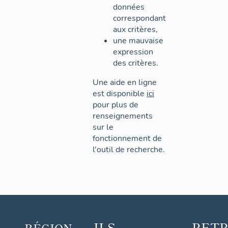
données
correspondant
aux critères,
une mauvaise
expression
des critères.
Une aide en ligne
est disponible
ici
pour plus de
renseignements
sur le
fonctionnement de
l'outil de recherche.
ILS
RET
RÉGION