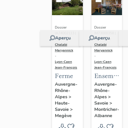
Dossier
Dossier
IA74002113 |
IM73000358 |
Aperçu
Aperçu
Réalisé par
Réalisé par
Chalabi
Chalabi
Maryannick
Maryannick
-
-
Lyon-Caen
Lyon-Caen
Jean-François
Jean-François
Ferme
Ensemble
du
Auvergne-
Auvergne-
Rhône-
Rhône-
mobilier
Alpes
>
Alpes
>
de la
Haute-
Savoie
>
bibliothèque
Savoie
>
Montricher-
armoire-
Megève
Albanne
bibliothèque