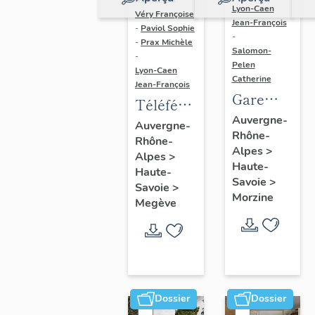
Réalisé par
Lyon-Caen
Véry Françoise
Jean-François
-
Paviol Sophie
-
-
Prax Michèle
Salomon-
-
Pelen
Lyon-Caen
Catherine
Jean-François
Gare
Téléférique
inférieure
Auvergne-
de
Auvergne-
Rhône-
du
Rhône-
Rochebrune
Alpes
>
téléphériqu
Alpes
>
Haute-
Haute-
des
Savoie
>
Savoie
>
Prodains
Morzine
Megève
Dossier
Dossier