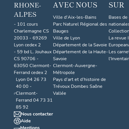
AVEC NOUS
SUR
RHONE-
ALPES
Ville d'Aix-les-Bains
Bases de
- 101 cours
Parc Naturel Régional des
nationale
Charlemagne CS
Bauges
Collectio
20033 - 69269
Ville de Lyon
La revue I
Lyon cedex 2
Département de la Savoie
European
- 59 bd L. Jouhaux
Département de la Haute-
Les carne
CS 90706 -
Savoie
l'Inventai
63050 Clermont-
Clermont-Auvergne-
Ferrand cedex 2
Métropole
Lyon 04 26 73
Pays d’art et d’histoire de
40 00 -
Trévoux Dombes Saône
Clermont-
Vallée
Ferrand 04 73 31
85 92
Nous contacter
Aide
Mentions