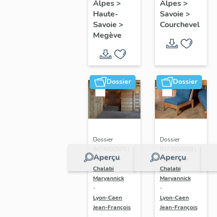
Alpes
>
Alpes
>
Cordée
Haute-
Savoie
>
Savoie
>
Courchevel
Megève
Dossier
Dossier
Dossier
Dossier
IM74000579 |
IM73000029 |
Aperçu
Aperçu
Réalisé par
Réalisé par
Chalabi
Chalabi
Maryannick
Maryannick
-
-
Lyon-Caen
Lyon-Caen
Jean-François
Jean-François