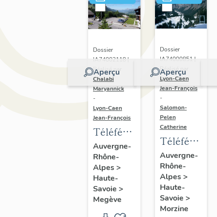
Dossier
Dossier
IA74000851 |
IA74002118 |
Réalisé par
Réalisé par
Aperçu
Aperçu
Lyon-Caen
Chalabi
Jean-François
Maryannick
-
-
Salomon-
Lyon-Caen
Pelen
Jean-François
Catherine
Téléférique
Téléférique
du Mont
Auvergne-
des
Auvergne-
Rhône-
d'Arbois
Rhône-
Prodains
Alpes
>
Alpes
>
Haute-
Haute-
Savoie
>
Savoie
>
Megève
Morzine