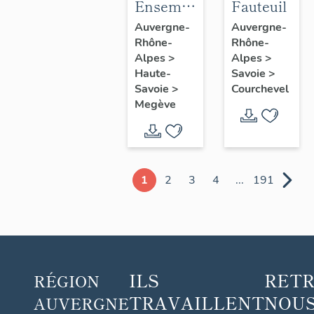
Ensemble
Fauteuil
du
Auvergne-
Auvergne-
Rhône-
Rhône-
mobilier
Alpes
>
Alpes
>
de
Haute-
Savoie
>
l'appartement :
Savoie
>
Courchevel
cloison,
Megève
lambris
de
revêtement,
table à
1
2
3
4
...
191
manger,
chaise,
cheminée,
lit,
ILS
RET
RÉGION
bureau
TRAVAILLENT
NOUS
AUVERGNE