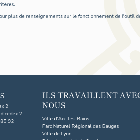
itères.
ur plus de renseignements sur le fonctionnement de l'outil d
ILS TRAVAILLENT AVE
S
NOUS
ex 2
nd cedex 2
Ville d'Aix-les-Bains
 85 92
Parc Naturel Régional des Bauges
Ville de Lyon