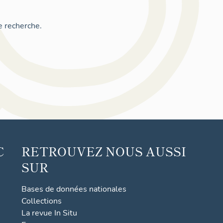
e recherche.
C
RETROUVEZ NOUS AUSSI
SUR
Bases de données nationales
Collections
La revue In Situ