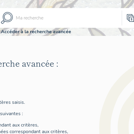
Accéder à la recherche avancée
erche avancée :
ères saisis.
suivantes :
dant aux critères,
nées correspondant aux critères,