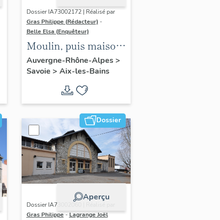
Dossier IA73002172 | Réalisé par
Gras Philippe (Rédacteur)
-
Belle Elsa (Enquêteur)
Moulin, puis maison,
dite villa de la
Auvergne-Rhône-Alpes
>
Savoie
>
Aix-les-Bains
Cascade, puis hôtel
de voyageurs,
annexe de l'hôtel
Gentil Castel
Dossier
Aperçu
Dossier IA73002060 | Réalisé par
Gras Philippe
-
Lagrange Joël