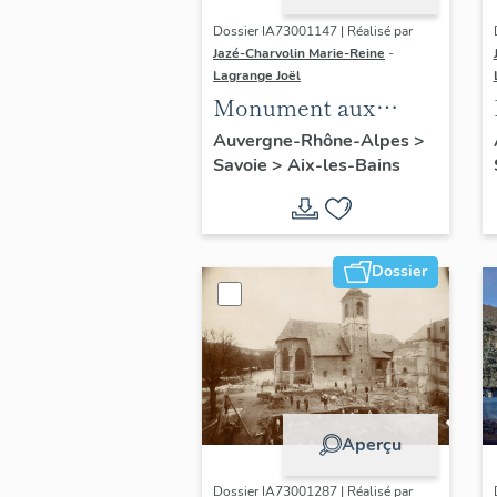
Dossier IA73001147 | Réalisé par
Jazé-Charvolin Marie-Reine
-
Lagrange Joël
Monument aux
morts de la guerre
Auvergne-Rhône-Alpes
>
Savoie
>
Aix-les-Bains
de 14-18
Dossier
Aperçu
Dossier IA73001287 | Réalisé par