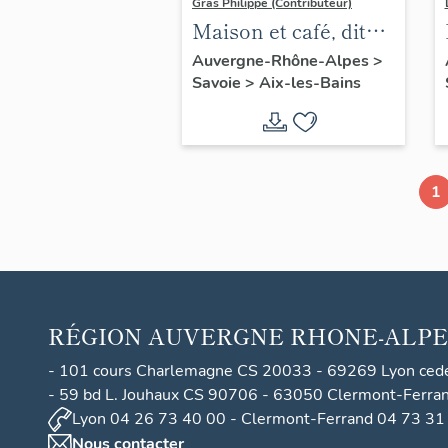
Gras Philippe (Contributeur)
Maison et café, dit
Maison Pin, Café
Auvergne-Rhône-Alpes
>
Savoie
>
Aix-les-Bains
Lyonnais et Théâtre
de Guignol de Lyon,
puis café-concert
Brasserie Lyonnaise,
1
puis Concert des
Ambassadeurs, puis
Casino des
Ambassadeurs, puis
garage de réparation
RÉGION
AUVERGNE RHONE-ALPE
automobile, dit
Garage Garin, puis
- 101 cours Charlemagne CS 20033 - 69269 Lyon ced
Garage Perrel,
- 59 bd L. Jouhaux CS 90706 - 63050 Clermont-Ferra
Lyon 04 26 73 40 00 - Clermont-Ferrand 04 73 31
actuellement garage
Nous contacter