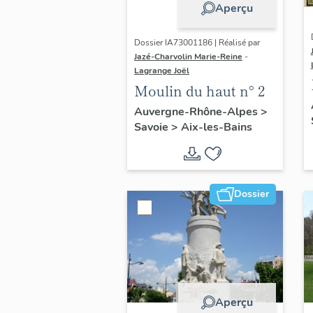
Aperçu
Dossier IA73001186 | Réalisé par
Jazé-Charvolin Marie-Reine
-
Lagrange Joël
Moulin du haut n° 2
Auvergne-Rhône-Alpes
>
Savoie
>
Aix-les-Bains
Dossier
Aperçu