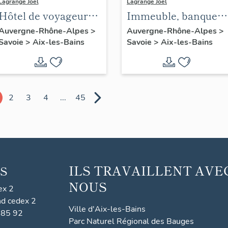
Lagrange Joël
Lagrange Joël
Hôtel de voyageurs,
Immeuble, banque
Hôtel Gaillard, puis
Société Générale
Auvergne-Rhône-Alpes
>
Auvergne-Rhône-Alpes
>
Savoie
>
Aix-les-Bains
Savoie
>
Aix-les-Bains
immeuble
(extension)
2
3
4
...
45
ILS TRAVAILLENT AVE
S
NOUS
ex 2
nd cedex 2
Ville d'Aix-les-Bains
 85 92
Parc Naturel Régional des Bauges