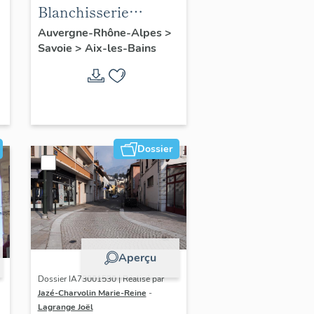
Blanchisserie
industrielle, dite
Auvergne-Rhône-Alpes
>
Savoie
>
Aix-les-Bains
buanderie de
l'établissement
thermal, puis
blanchisserie des
Thermes nationaux
ou blanchisserie de
Dossier
Marlioz
Aperçu
Dossier IA73001530 | Réalisé par
Jazé-Charvolin Marie-Reine
-
Lagrange Joël