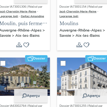
Dossier IA73001306 | Réalisé par
Dossier IA73001154 | Réalisé par
Jazé-Charvolin Marie-Reine
-
Jazé-Charvolin Marie-Reine
-
Lagrange Joël
-
Gaitaz Amandine
Lagrange Joël
Moulin, puis ferme
Moulins
Blanchard,
Auvergne-Rhône-Alpes
>
Auvergne-Rhône-Alpes
>
Savoie
>
Aix-les-Bains
Savoie
>
Aix-les-Bains
actuellement foyer
Dossier
Dossier
Aperçu
Aperçu
Dossier IA63002764 | Réalisé par
Dossier IA73001255 | Réalisé par