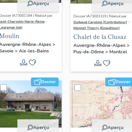
Aperçu
Aperçu
Dossier IA73001184 | Réalisé par
Dossier IA73003319 | Réalisé par
Jazé-Charvolin Marie-Reine
-
Guibaud Caroline (Contributeur)
-
Lagrange Joël
Monnet Thierry (Enquêteur)
Moulin
Chalet de la Clusaz
Auvergne-Rhône-Alpes
>
Auvergne-Rhône-Alpes
>
Savoie
>
Aix-les-Bains
Puy-de-Dôme
>
Montcel
Dossier
Dossier
Aperçu
Aperçu