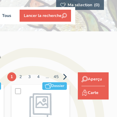
Ma sélection
(0)
Tous
Lancer la recherche
s
1
2
3
4
...
45
Aperçu
Dossier
Carte