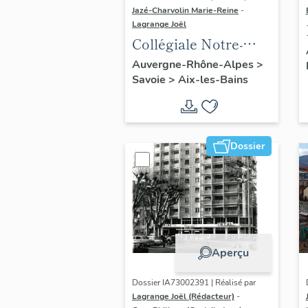
Jazé-Charvolin Marie-Reine
-
Lagrange Joël
Collégiale Notre-
Dame de
Auvergne-Rhône-Alpes
>
Savoie
>
Aix-les-Bains
l'Assomption
Dossier
Aperçu
Dossier IA73002391 | Réalisé par
Lagrange Joël (Rédacteur)
-