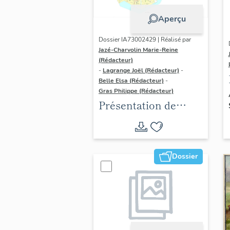
Aperçu
Dossier IA73002429 | Réalisé par
Jazé-Charvolin Marie-Reine
(Rédacteur)
-
Lagrange Joël (Rédacteur)
-
Belle Elsa (Rédacteur)
-
Gras Philippe (Rédacteur)
Présentation de
l'opération
d'inventaire de la
Ville d'Aix-les-Bains
Dossier