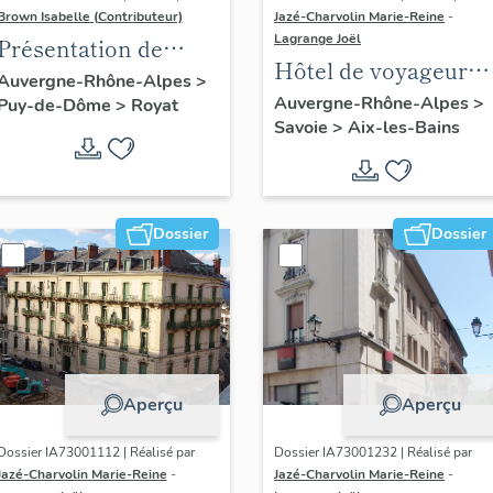
Brown Isabelle (Contributeur)
Jazé-Charvolin Marie-Reine
-
Lagrange Joël
Présentation de
Hôtel de voyageurs,
l'opération
Auvergne-Rhône-Alpes
>
Grand Hôtel
Auvergne-Rhône-Alpes
>
Puy-de-Dôme
>
Royat
d'inventaire de la
Savoie
>
Aix-les-Bains
international
station thermale de
Royat-Chamalières
Dossier
Dossier
Aperçu
Aperçu
Dossier IA73001112 | Réalisé par
Dossier IA73001232 | Réalisé par
Jazé-Charvolin Marie-Reine
-
Jazé-Charvolin Marie-Reine
-