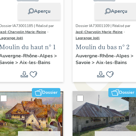
Aperçu
Aperçu
Dossier IA73001185 | Réalisé par
Dossier IA73001109 | Réalisé par
Jazé-Charvolin Marie-Reine
-
Jazé-Charvolin Marie-Reine
-
Lagrange Joël
Lagrange Joël
Moulin du haut n° 1
Moulin du bas n° 2
Auvergne-Rhône-Alpes
>
Auvergne-Rhône-Alpes
>
Savoie
>
Aix-les-Bains
Savoie
>
Aix-les-Bains
Dossier
Dossier