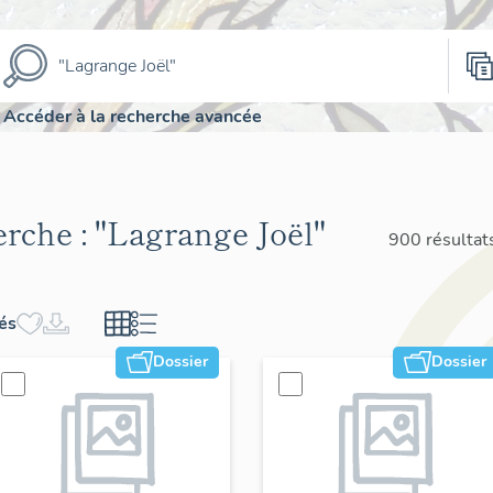
Accéder à la recherche avancée
erche :
"Lagrange Joël"
900 résultat
hés
Dossier
Dossier