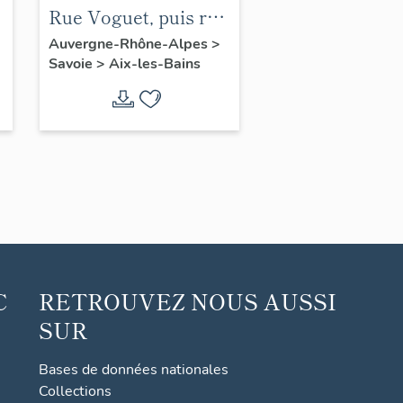
Rue Voguet, puis rue
de la République
Auvergne-Rhône-Alpes
>
Savoie
>
Aix-les-Bains
C
RETROUVEZ NOUS AUSSI
SUR
Bases de données nationales
Collections