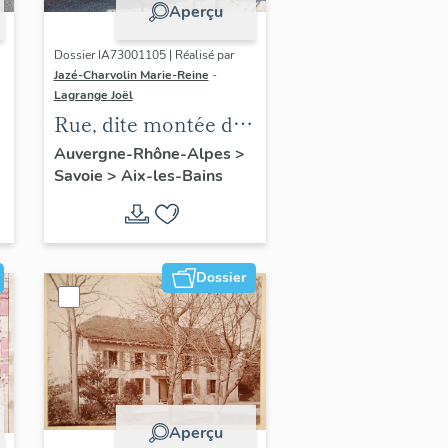
Aperçu
Dossier IA73001105 | Réalisé par
Jazé-Charvolin Marie-Reine
-
Lagrange Joël
Rue, dite montée des
Moulins
Auvergne-Rhône-Alpes
>
Savoie
>
Aix-les-Bains
Dossier
Aperçu