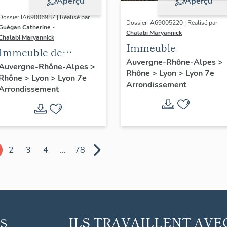
Aperçu
Aperçu
Dossier IA69006987 | Réalisé par
Dossier IA69005220 | Réalisé par
Guégan Catherine
-
Chalabi Maryannick
Chalabi Maryannick
Immeuble
Immeuble de
Auvergne-Rhône-Alpes
>
bureaux
Auvergne-Rhône-Alpes
>
Rhône
>
Lyon
>
Lyon 7e
Rhône
>
Lyon
>
Lyon 7e
Arrondissement
Arrondissement
2
3
4
...
78
ILS TRAVAILLENT AVE
S