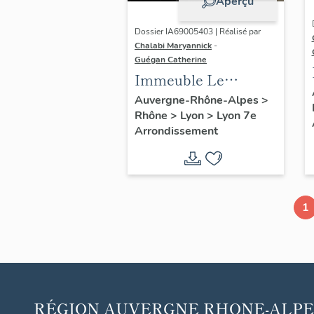
Aperçu
Dossier IA69005403 | Réalisé par
Chalabi Maryannick
-
Guégan Catherine
Immeuble Le
Tiphaine-Duguesclin
Auvergne-Rhône-Alpes
>
Rhône
>
Lyon
>
Lyon 7e
Arrondissement
1
RÉGION
AUVERGNE RHONE-ALPE