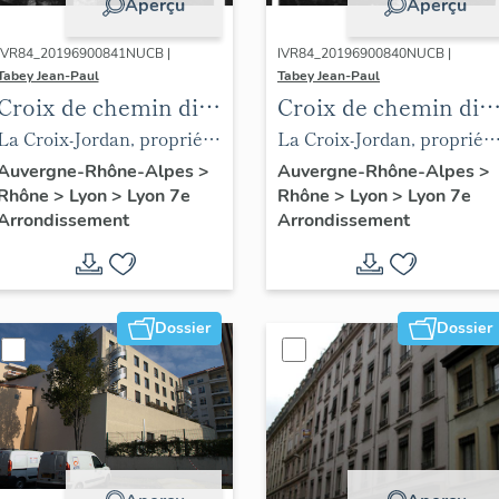
Aperçu
Aperçu
IVR84_20196900841NUCB |
IVR84_20196900840NUCB |
Tabey Jean-Paul
Tabey Jean-Paul
Croix de chemin dite
Croix de chemin dite
Croix-Jordan
Croix-Jordan
La Croix-Jordan, propriété
La Croix-Jordan, propriété
Noury, reportage
Noury, reportage
Auvergne-Rhône-Alpes
>
Auvergne-Rhône-Alpes
>
Rhône
>
Lyon
>
Lyon 7e
Rhône
>
Lyon
>
Lyon 7e
photographique, 1977 (AC
photographique, 1977 (AC
Arrondissement
Arrondissement
Lyon 1 PH 4157/3, fonds
Lyon 1 PH 4157/2, fonds
Tabey)
Tabey)
Dossier
Dossier