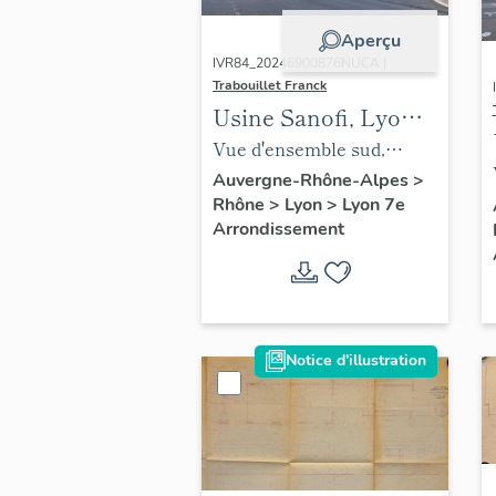
Aperçu
IVR84_20246900876NUCA |
Trabouillet Franck
Usine Sanofi, Lyon
7e
Vue d'ensemble sud,
Usine Sanofi Genzime,
Auvergne-Rhône-Alpes
>
Rhône
>
Lyon
>
Lyon 7e
Lyon 7e
Arrondissement
Notice d'illustration