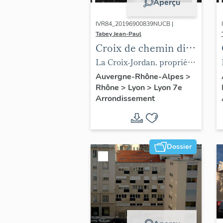
Aperçu
IVR84_20196900839NUCB |
Tabey Jean-Paul
Croix de chemin dite
Croix-Jordan
La Croix-Jordan, propriété
Noury, reportage
Auvergne-Rhône-Alpes
>
Rhône
>
Lyon
>
Lyon 7e
photographique, 1977 (AC
Arrondissement
Lyon 1 PH 4157/1, fonds
Tabey)
Dossier