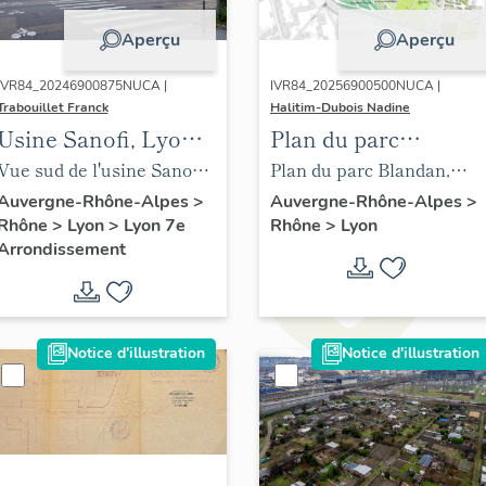
Aperçu
Aperçu
IVR84_20246900875NUCA |
IVR84_20256900500NUCA |
Trabouillet Franck
Halitim-Dubois Nadine
Usine Sanofi, Lyon
Plan du parc
7e
Blandan, Lyon 7e
Vue sud de l'usine Sanofi
Plan du parc Blandan,
Genzime, Gerland
Lyon 7e
Auvergne-Rhône-Alpes
>
Auvergne-Rhône-Alpes
>
Rhône
>
Lyon
>
Lyon 7e
Rhône
>
Lyon
Arrondissement
Notice d'illustration
Notice d'illustration