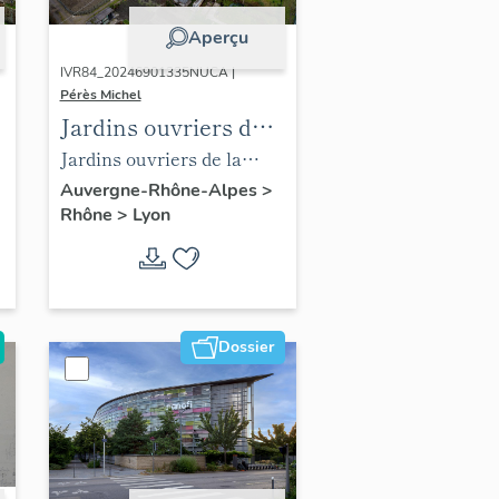
Aperçu
IVR84_20246901335NUCA |
Pérès Michel
Jardins ouvriers de
la Mouche à Gerland
Jardins ouvriers de la
Lyon 7e
Mouche à Gerland vue
Auvergne-Rhône-Alpes
>
Rhône
>
Lyon
drone
Dossier