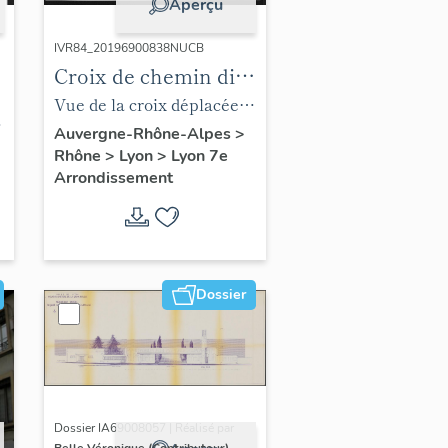
Aperçu
IVR84_20196900838NUCB
Croix de chemin dite
Croix-Jordan
Vue de la croix déplacée
dans un jardin privé, 1969
Auvergne-Rhône-Alpes
>
Rhône
>
Lyon
>
Lyon 7e
(AC Lyon 1 PH 1645, fonds
Arrondissement
Hours)
Dossier
Dossier IA69008057 | Réalisé par