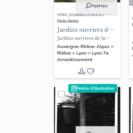
Aperçu
IVR84_20246901337NUCA |
Pérès Michel
Jardins ouvriers de
la Mouche à Gerland
Jardins ouvriers de la
Lyon 7e
Mouche à Gerland vue
Auvergne-Rhône-Alpes
>
Rhône
>
Lyon
>
Lyon 7e
drone
Arrondissement
Notice d'illustration