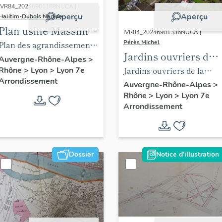
IVR84_20246901188NUCA |
Aperçu
Aperçu
Halitim-Dubois Nadine
Plan usine Massimi
IVR84_20246901336NUCA |
Lyon 7e en 1953
Pérès Michel
Plan des agrandissements
Jardins ouvriers de
(ACL 348W11)
des laboratoire en 1953
Auvergne-Rhône-Alpes
>
la Mouche à Gerland
Jardins ouvriers de la
Rhône
>
Lyon
>
Lyon 7e
(ACL 348W11)
Arrondissement
Lyon 7e
Mouche à Gerland vue
Auvergne-Rhône-Alpes
>
Rhône
>
Lyon
>
Lyon 7e
drone
Arrondissement
Dossier
Notice d'illustration