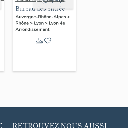
Aperçu
Belle Véronique (Contributeur)
Bureau des entrées
ou bureau du
Auvergne-Rhône-Alpes
>
Rhône
>
Lyon
>
Lyon 4e
gardien chef
Arrondissement
C
RETROUVEZ NOUS AUSSI