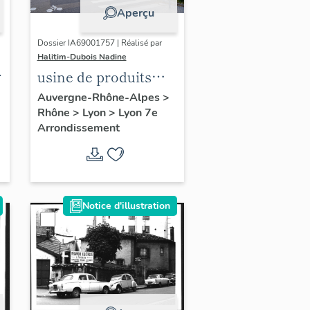
Aperçu
Dossier IA69001757 | Réalisé par
Halitim-Dubois Nadine
usine de produits
pharmaceutiques
Auvergne-Rhône-Alpes
>
Rhône
>
Lyon
>
Lyon 7e
Sanofi Genzime
Arrondissement
Notice d'illustration