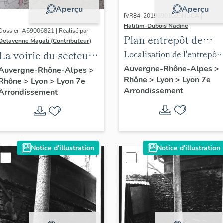
Aperçu
Aperçu
IVR84_20196901025NUCA |
Halitim-Dubois Nadine
Dossier IA69006821 | Réalisé par
Plan entrepôt de
Delavenne Magali (Contributeur)
Gerland Descours &
La voirie du secteur
Localisation de l'entrepôt
Cabaud 1915, Lyon
d'étude "Saint-
de Gerland, rue des
Auvergne-Rhône-Alpes
>
Auvergne-Rhône-Alpes
>
Rhône
>
Lyon
>
Lyon 7e
7e (ACL : 314W191)
Rhône
>
Lyon
>
Lyon 7e
André" (Lyon 7e)
Culattes, 1915, (ACL :
Arrondissement
Arrondissement
314W191)
Notice d'illustration
Notice d'illustration