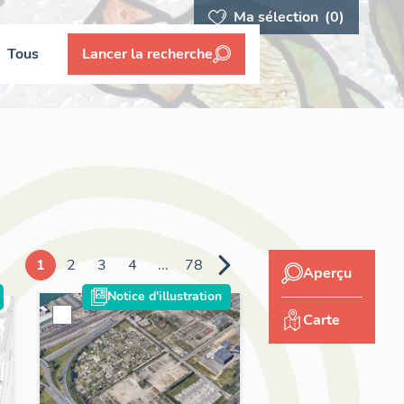
Ma sélection
(0)
Tous
Lancer la recherche
1
2
3
4
...
78
Aperçu
Notice d'illustration
Carte