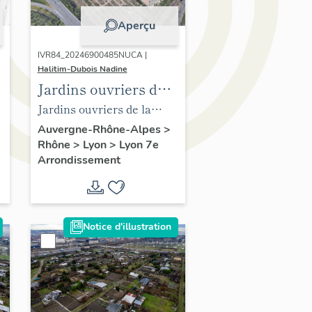
Aperçu
IVR84_20246900485NUCA |
Halitim-Dubois Nadine
Jardins ouvriers de
la Mouche Lyon 7e
Jardins ouvriers de la
arrondissement
Mouche Lyon 7e
Auvergne-Rhône-Alpes
>
Rhône
>
Lyon
>
Lyon 7e
arrondissement (vue
Arrondissement
Google)
Notice d'illustration