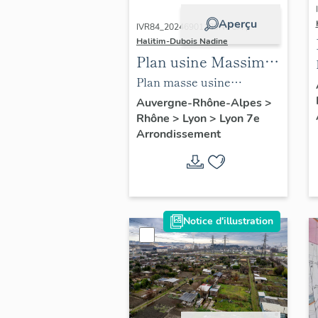
Aperçu
IVR84_20246901189NUCA |
Halitim-Dubois Nadine
Plan usine Massimi
Lyon 7e en 1953
Plan masse usine
(ACL : 348W11)
Massimi Lyon 7e en 1953
Auvergne-Rhône-Alpes
>
Rhône
>
Lyon
>
Lyon 7e
(ACL : 348W11)
Arrondissement
Notice d'illustration