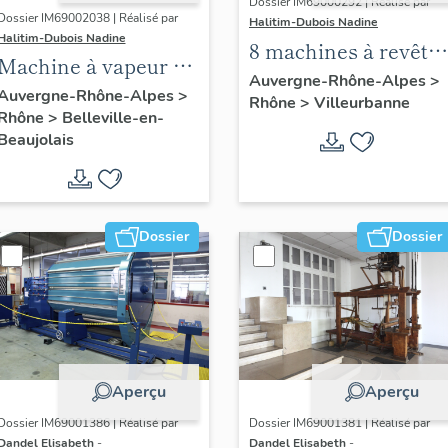
Dossier IM69000292 | Réalisé par
Dossier IM69002038 | Réalisé par
Halitim-Dubois Nadine
Halitim-Dubois Nadine
8 machines à revêtir
Machine à vapeur de
par dépôt ; 12
Auvergne-Rhône-Alpes
>
la société Roux
Auvergne-Rhône-Alpes
>
Rhône
>
Villeurbanne
machines à étirer
Rhône
>
Belleville-en-
Belleville
par filière ; 23
Beaujolais
machines à
apprêter ; machine à
dissoudre ; 2
Dossier
Dossier
machines à séparer
chimiquement ;
machine à contrôler
la quantité de l'usine
Dorures Louis
Mathieu Industrie
Aperçu
Aperçu
Dossier IM69001386 | Réalisé par
Dossier IM69001381 | Réalisé par
Dandel Elisabeth
-
Dandel Elisabeth
-