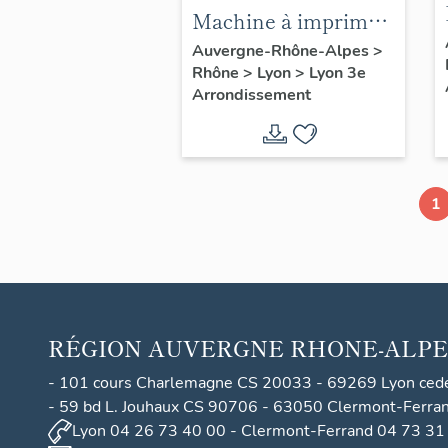
Machine à imprimer
Heidelberg (6) de
Auvergne-Rhône-Alpes
>
Rhône
>
Lyon
>
Lyon 3e
l'imprimerie Tixier
Arrondissement
1
RÉGION
AUVERGNE RHONE-ALPE
- 101 cours Charlemagne CS 20033 - 69269 Lyon ced
- 59 bd L. Jouhaux CS 90706 - 63050 Clermont-Ferra
Lyon 04 26 73 40 00 - Clermont-Ferrand 04 73 31