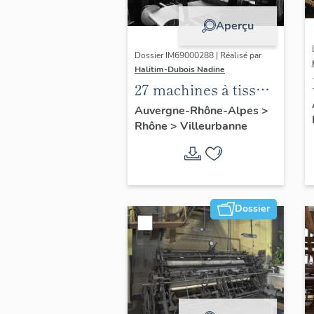
Aperçu
Dossier IM69000288 | Réalisé par
Halitim-Dubois Nadine
27 machines à tisser
dite métiers à tisser,
Auvergne-Rhône-Alpes
>
Rhône
>
Villeurbanne
machine à enfiler,
machine à contrôler
dite visiteuse, 3
machines à bobiner
de l'usine Dorures
Dossier
Louis Mathieu
Industrie