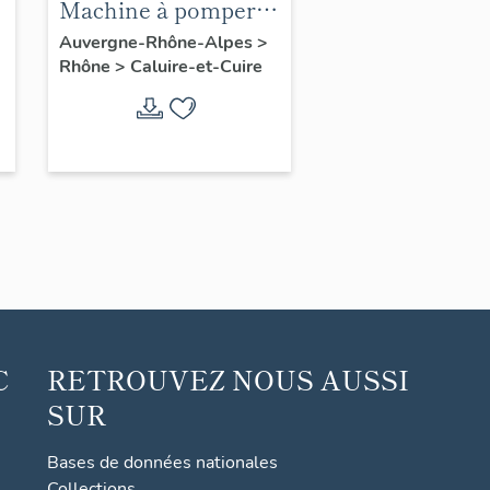
Machine à pomper
dite pompe de
Auvergne-Rhône-Alpes
>
Rhône
>
Caluire-et-Cuire
Cormouailles
C
RETROUVEZ NOUS AUSSI
SUR
Bases de données nationales
Collections