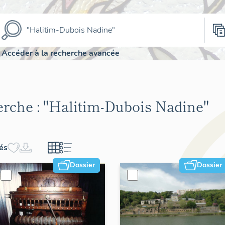
Accéder à la recherche avancée
erche :
"Halitim-Dubois Nadine"
hés
Dossier
Dossier