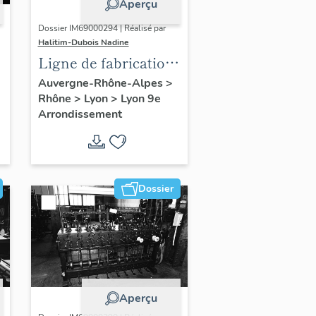
Aperçu
Dossier IM69000294 | Réalisé par
Halitim-Dubois Nadine
Ligne de fabrication
de la semoule : 7
Auvergne-Rhône-Alpes
>
Rhône
>
Lyon
>
Lyon 9e
machines à broyer, 3
Arrondissement
machines à séparer
Dossier
Aperçu