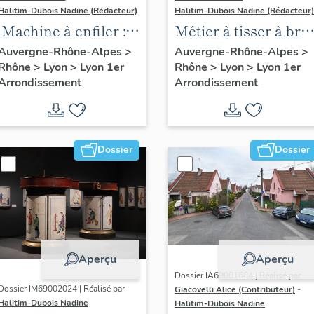
Halitim-Dubois Nadine (Rédacteur)
Halitim-Dubois Nadine (Rédacteur)
Machine à enfiler :
Métier à tisser à bra
ourdissoir horizontal
pour la soie
Auvergne-Rhône-Alpes
>
Auvergne-Rhône-Alpes
>
Rhône
>
Lyon
>
Lyon 1er
Rhône
>
Lyon
>
Lyon 1er
Suzuki
Arrondissement
Arrondissement
Dossier
Dossier
Aperçu
Aperçu
Dossier IA69001684 | Réalisé par
Dossier IM69002024 | Réalisé par
Giacovelli Alice (Contributeur)
-
Halitim-Dubois Nadine
Halitim-Dubois Nadine