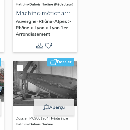
Halitim-Dubois Nadine (Rédacteur)
s
Machine-métier à
tisser à lancés de
Auvergne-Rhône-Alpes
>
Rhône
>
Lyon
>
Lyon 1er
marque Somet
Arrondissement
Dossier
Aperçu
Dossier IM69001204 | Réalisé par
Halitim-Dubois Nadine