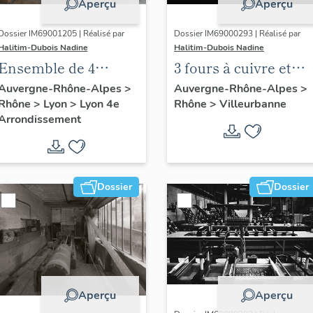
Aperçu
Aperçu
Dossier IM69001205 | Réalisé par
Dossier IM69000293 | Réalisé par
Halitim-Dubois Nadine
Halitim-Dubois Nadine
Ensemble de 4
3 fours à cuivre et
métiers à tisser à
four à or dit four à
Auvergne-Rhône-Alpes
>
Auvergne-Rhône-Alpes
>
Rhône
>
Lyon
>
Lyon 4e
Rhône
>
Villeurbanne
bras et matériel
jaunir de l'usine
Arrondissement
textile de l'atelier
Dorures Luois
Mattelon
Mathieu Industrie
Dossier
Dossier
Aperçu
Aperçu