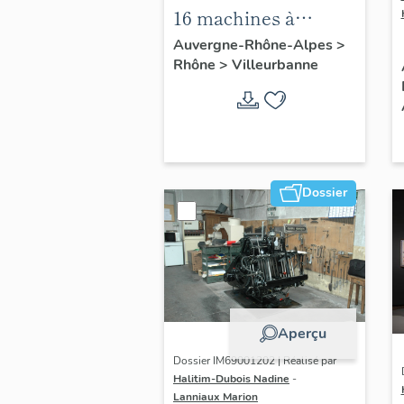
16 machines à
bobiner, 8 machines
Auvergne-Rhône-Alpes
>
Rhône
>
Villeurbanne
à assembler, 3
machines à laminer,
machine à contrôler
de l'usine Dorures
Louis Mathieu
Industrie
Dossier
Aperçu
Dossier IM69001202 | Réalisé par
Halitim-Dubois Nadine
-
Lanniaux Marion