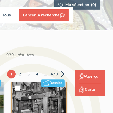
Ma sélection
(0)
Tous
Lancer la recherche
9391 résultats
1
2
3
4
...
470
Aperçu
Dossier
Carte