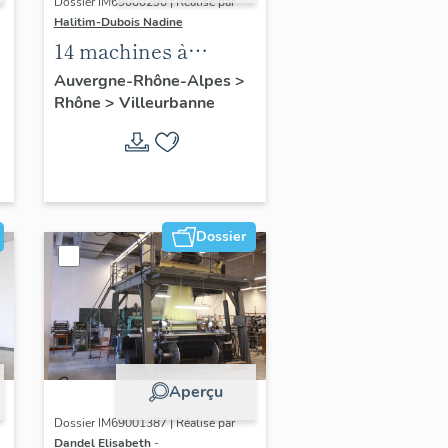
Dossier IM69000290 | Réalisé par
Halitim-Dubois Nadine
14 machines à
laminer, 8 machines
Auvergne-Rhône-Alpes
>
Rhône
>
Villeurbanne
à entrelacer,
machine à meuler de
l'usine Dorures
Louis Mathieu
Industrie
Dossier
Aperçu
Dossier IM69001387 | Réalisé par
Dandel Elisabeth
-