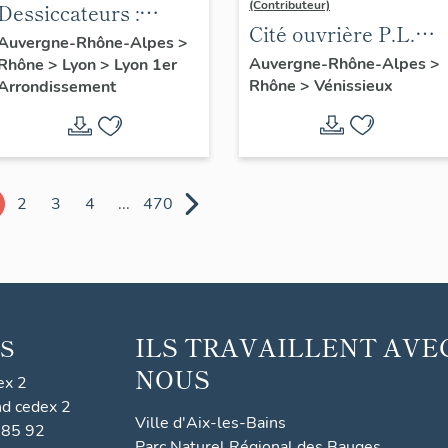
(Contributeur)
Dessiccateurs :
Cité ouvrière P.L.M.
machines à
Auvergne-Rhône-Alpes
>
Les Cigognes
Auvergne-Rhône-Alpes
>
Rhône
>
Lyon
>
Lyon 1er
conditionner la soie
Rhône
>
Vénissieux
Arrondissement
2
3
4
...
470
ILS TRAVAILLENT AVE
S
NOUS
ex 2
nd cedex 2
Ville d'Aix-les-Bains
 85 92
Parc Naturel Régional des Bauges