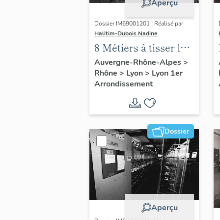
Aperçu
Dossier IM69001201 | Réalisé par
Halitim-Dubois Nadine
8 Métiers à tisser la
dentelle de type
Auvergne-Rhône-Alpes
>
Rhône
>
Lyon
>
Lyon 1er
bobin-jacquard de la
Arrondissement
société Goutarel
Dossier
Aperçu