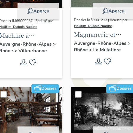
Aperçu
Aperçu
Dossier IA69001213 | Réalisé par
Dossier IM69000287 | Réalisé par
Halitim-Dubois Nadine
Halitim-Dubois Nadine
Magnanerie et
Machine à
conservatoire de
entrelacer, machine
Auvergne-Rhône-Alpes
>
Auvergne-Rhône-Alpes
>
Rhône
>
La Mulatière
mûriers dite Unité
Rhône
>
Villeurbanne
à enrubanner une
Nationale Séricicole
lame d'or ou d'argent
(INRA)
sur un fil textile
(soie) dit rouet à
guiper DLMI
Dossier
Dossier