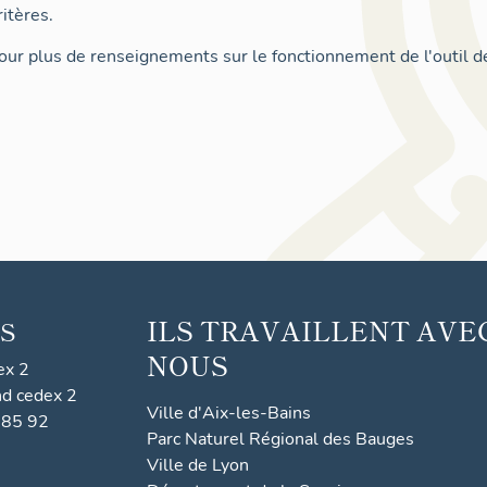
itères.
ur plus de renseignements sur le fonctionnement de l'outil d
ILS TRAVAILLENT AVE
S
NOUS
ex 2
nd cedex 2
Ville d'Aix-les-Bains
 85 92
Parc Naturel Régional des Bauges
Ville de Lyon