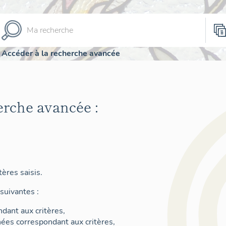
Accéder à la recherche avancée
erche avancée :
ères saisis.
suivantes :
dant aux critères,
nées correspondant aux critères,