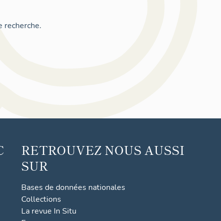
e recherche.
C
RETROUVEZ NOUS AUSSI
SUR
Bases de données nationales
Collections
La revue In Situ