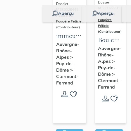
Dossier
Dossier
IA63002773 |
IA63002844 |
Aperçu
Aperçu
Réalisé par
Réalisé par
Fougère
Fougère Félicie
Félicie
(Contributeur)
(Contributeur)
immeuble,
Boulevard
résidence
Auvergne-
Fleury
Auvergne-
Rhône-
Cote-
Rhône-
Alpes
>
Blatin
Alpes
>
Puy-de-
Puy-de-
Dôme
>
Dôme
>
Clermont-
Clermont-
Ferrand
Ferrand