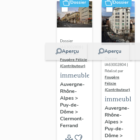
Dossier
Dossier
Dossier
IA63002809 |
Aperçu
Aperçu
Réalisé par
Dossier
Fougère Félicie
IA63002804 |
(Contributeur)
Réalisé par
immeuble
Fougère
Auvergne-
Félicie
(Contributeur)
Rhône-
immeuble
Alpes
>
Puy-de-
Auvergne-
Dôme
>
Rhône-
Clermont-
Alpes
>
Ferrand
Puy-de-
Dôme
>