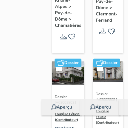
Rhône-
Puy-de-
Alpes
>
Dôme
>
Puy-de-
Clermont-
Dôme
>
Ferrand
Chamalières
Dossier
Dossier
Dossier
Dossier
IA63002808 |
IA63002803 |
Réalisé par
Aperçu
Aperçu
Réalisé par
Fougère
Fougère Félicie
Félicie
(Contributeur)
(Contributeur)
maison