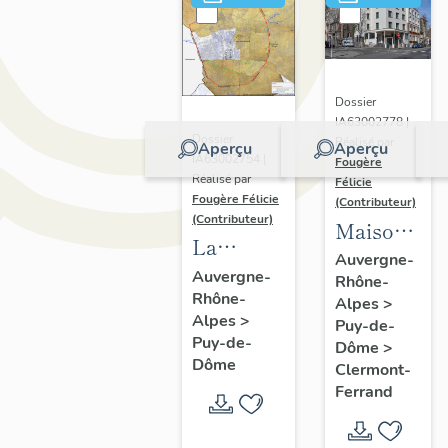
Dossier
IA63002778 |
Dossier
Réalisé par
Aperçu
Aperçu
IA63002754 |
Fougère
Réalisé par
Félicie
Fougère Félicie
(Contributeur)
(Contributeur)
Maison,
La
puis
Auvergne-
ceinture
Auvergne-
Rhône-
immeuble
Rhône-
des
Alpes
>
de la
Alpes
>
Puy-de-
boulevards
Mutualité,
Puy-de-
Dôme
>
de
Dôme
puis
Clermont-
Clermont-
Ferrand
immeuble
Ferrand
de la