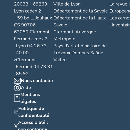
20033 - 69269
Ville de Lyon
La revue I
Lyon cedex 2
Département de la Savoie
European
- 59 bd L. Jouhaux
Département de la Haute-
Les carne
CS 90706 -
Savoie
l'Inventai
63050 Clermont-
Clermont-Auvergne-
Ferrand cedex 2
Métropole
Lyon 04 26 73
Pays d’art et d’histoire de
40 00 -
Trévoux Dombes Saône
Clermont-
Vallée
Ferrand 04 73 31
85 92
Nous contacter
Aide
Mentions
légales
Politique de
confidentialité
Accessibilité :
non conforme