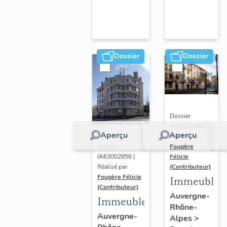
Caisse
régionale
de la
Sécurité
Dossier
Dossier
Sociale,
actuelleme
résidence
"Les
terrasses
Dossier
IA63002848 |
d'Italie"
Aperçu
Aperçu
Réalisé par
Dossier
Fougère
IA63002856 |
Félicie
Réalisé par
(Contributeur)
Fougère Félicie
Immeuble
(Contributeur)
Auvergne-
Immeuble
Rhône-
Auvergne-
Alpes
>