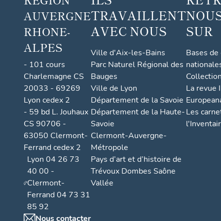
TRAVAILLENT
NOUS
AUVERGNE
AVEC NOUS
SUR
RHONE-
ALPES
Ville d'Aix-les-Bains
Bases de
- 101 cours
Parc Naturel Régional des
nationale
Charlemagne CS
Bauges
Collectio
20033 - 69269
Ville de Lyon
La revue I
Lyon cedex 2
Département de la Savoie
European
- 59 bd L. Jouhaux
Département de la Haute-
Les carne
CS 90706 -
Savoie
l'Inventai
63050 Clermont-
Clermont-Auvergne-
Ferrand cedex 2
Métropole
Lyon 04 26 73
Pays d’art et d’histoire de
40 00 -
Trévoux Dombes Saône
Clermont-
Vallée
Ferrand 04 73 31
85 92
Nous contacter