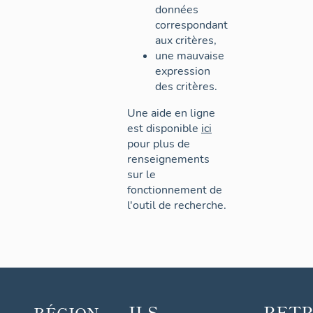
données
correspondant
aux critères,
une mauvaise
expression
des critères.
Une aide en ligne
est disponible
ici
pour plus de
renseignements
sur le
fonctionnement de
l'outil de recherche.
ILS
RET
RÉGION