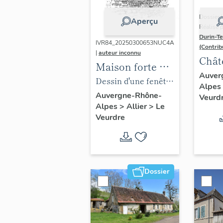
Dossier 
Aperçu
Réalisé 
Durin-Te
IVR84_20250300653NUC4A
(Contrib
|
auteur inconnu
Chât
Maison forte dit
Char
Auver
ancien château
Dessin d'une fenêtre
Alpes
étudi
de la Beaume
: " fenêtre de l'ancien
Auvergne-Rhône-
Veurd
l'inv
Alpes
>
Allier
>
Le
puis ferme
chateau de la
Veurdre
actuellement
Baume" extrait de
maison
Le Brun, 1913, p. 206.
d'habitation.
Dossier