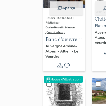
Aperçu
IVR84_
Chât
Dossier IM03000664 |
Réalisé par
Beau
Plan 
Durin-Tercelin Maryse
étudi
châtea
Auver
(Contributeur)
Alpes
l'inv
Banc d'oeuvre
Beaum
Veurd
dit Siège du
dépen
Auvergne-Rhône-
Alpes
>
Allier
>
Le
prieur de Notre-
extrai
Veurdre
Dame de
Eugène
Lorette
196.
Notice d'illustration