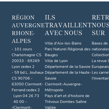
ILS
RET
RÉGION
TRAVAILLENT
NOUS
AUVERGNE
AVEC NOUS
SUR
RHONE-
ALPES
Ville d'Aix-les-Bains
Bases de
- 101 cours
Parc Naturel Régional des
nationale
Charlemagne CS
Bauges
Collectio
20033 - 69269
Ville de Lyon
La revue I
Lyon cedex 2
Département de la Savoie
European
- 59 bd L. Jouhaux
Département de la Haute-
Les carne
CS 90706 -
Savoie
l'Inventai
63050 Clermont-
Clermont-Auvergne-
Ferrand cedex 2
Métropole
Lyon 04 26 73
Pays d’art et d’histoire de
40 00 -
Trévoux Dombes Saône
Clermont-
Vallée