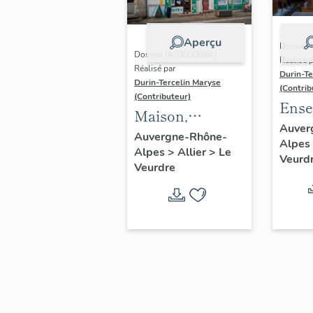
Aperçu
Dossier 
Dossier IA03000668 |
Réalisé 
Réalisé par
Durin-Te
Durin-Tercelin Maryse
(Contrib
(Contributeur)
Ense
Maison,
maitr
Auver
actuellement
Auvergne-Rhône-
Alpes
retab
Alpes
>
Allier
>
Le
maison, café,
Veurd
tabe
Veurdre
magasin de
commerce