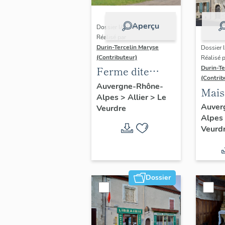
Aperçu
Dossier IA03000671 |
Réalisé par
Durin-Tercelin Maryse
Dossier 
(Contributeur)
Réalisé 
Durin-Te
Ferme dite
(Contrib
domaine de
Auvergne-Rhône-
Mais
Alpes
>
Allier
>
Le
Fontenay
Auver
Veurdre
Alpes
Veurd
Dossier