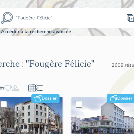
Accéder à la recherche avancée
erche :
"Fougère Félicie"
2608 résu
hés
Dossier
Dossier