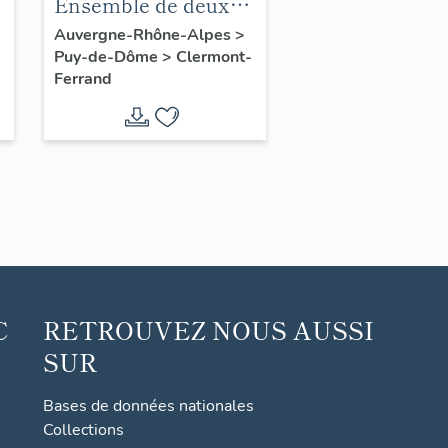
Ensemble de deux
maisons
Auvergne-Rhône-Alpes
>
Puy-de-Dôme
>
Clermont-
Ferrand
C
RETROUVEZ NOUS AUSSI
SUR
Bases de données nationales
Collections