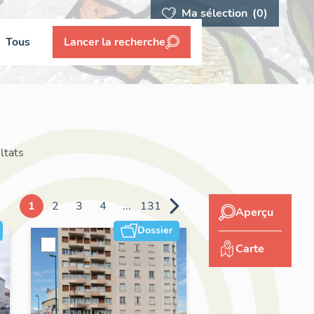
Ma sélection
(0)
Tous
Lancer la recherche
ltats
1
2
3
4
...
131
Aperçu
Dossier
Carte