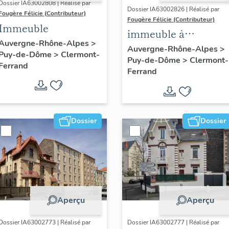
Dossier IA63002808 | Réalisé par
Dossier IA63002826 | Réalisé par
Fougère Félicie (Contributeur)
Fougère Félicie (Contributeur)
Immeuble
immeuble à
Auvergne-Rhône-Alpes
>
logements
Auvergne-Rhône-Alpes
>
Puy-de-Dôme
>
Clermont-
Puy-de-Dôme
>
Clermont-
économiques et
Ferrand
Ferrand
familiaux, dit HLM
Glangeaud
Dossier
Dossier
Aperçu
Aperçu
Dossier IA63002773 | Réalisé par
Dossier IA63002777 | Réalisé par