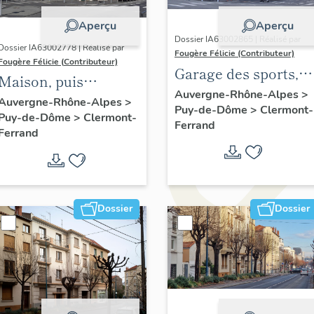
Aperçu
Aperçu
Dossier IA63002865 | Réalisé par
Dossier IA63002778 | Réalisé par
Fougère Félicie (Contributeur)
Fougère Félicie (Contributeur)
Garage des sports,
Maison, puis
actuellement
Auvergne-Rhône-Alpes
>
immeuble de la
Auvergne-Rhône-Alpes
>
Puy-de-Dôme
>
Clermont-
commerce
Puy-de-Dôme
>
Clermont-
Mutualité, puis
Ferrand
d'outillage de jardin
Ferrand
immeuble de la
(motoculture) et
Caisse régionale de
réparation
la Sécurité Sociale,
mécanique
actuellement
Dossier
Dossier
résidence "Les
terrasses d'Italie"