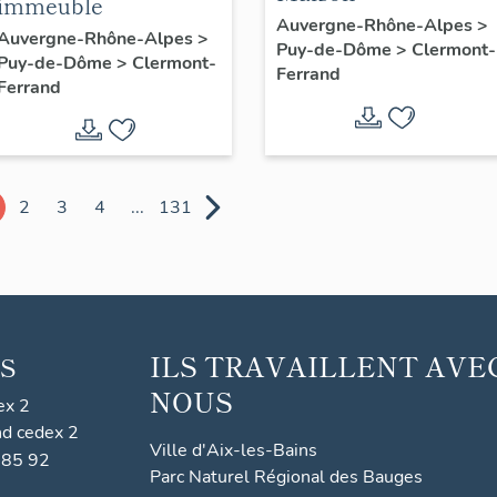
immeuble
Auvergne-Rhône-Alpes
>
Auvergne-Rhône-Alpes
>
Puy-de-Dôme
>
Clermont-
Puy-de-Dôme
>
Clermont-
Ferrand
Ferrand
2
3
4
...
131
ILS TRAVAILLENT AVE
S
NOUS
ex 2
nd cedex 2
Ville d'Aix-les-Bains
 85 92
Parc Naturel Régional des Bauges