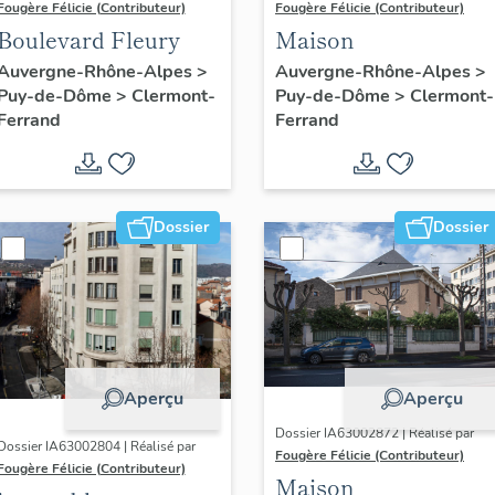
Fougère Félicie (Contributeur)
Fougère Félicie (Contributeur)
Boulevard Fleury
Maison
Auvergne-Rhône-Alpes
>
Auvergne-Rhône-Alpes
>
Puy-de-Dôme
>
Clermont-
Puy-de-Dôme
>
Clermont-
Ferrand
Ferrand
Dossier
Dossier
Aperçu
Aperçu
Dossier IA63002872 | Réalisé par
Dossier IA63002804 | Réalisé par
Fougère Félicie (Contributeur)
Fougère Félicie (Contributeur)
Maison