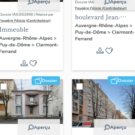
Aperçu
Aperçu
Dossier IA63002805 | Réalisé par
Fougère Félicie (Contributeur)
Dossier IA63002848 | Réalisé par
boulevard Jean-
Fougère Félicie (Contributeur)
Jaurès
Auvergne-Rhône-Alpes
>
Immeuble
Puy-de-Dôme
>
Clermont-
Auvergne-Rhône-Alpes
>
Ferrand
Puy-de-Dôme
>
Clermont-
Ferrand
Dossier
Dossier
Aperçu
Aperçu