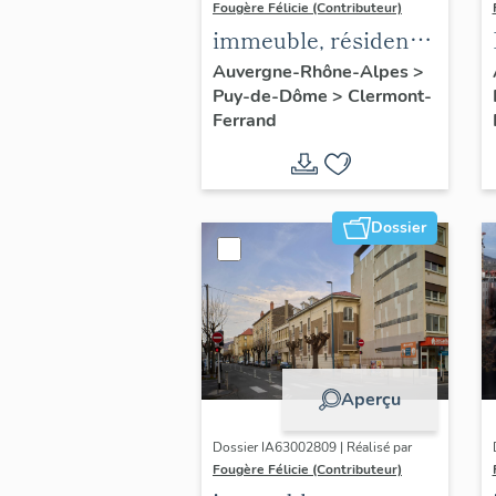
Fougère Félicie (Contributeur)
immeuble, résidence
Cote-Blatin
Auvergne-Rhône-Alpes
>
Puy-de-Dôme
>
Clermont-
Ferrand
Dossier
Aperçu
Dossier IA63002809 | Réalisé par
Fougère Félicie (Contributeur)