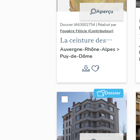
Aperçu
Dossier IA63002754 | Réalisé par
Fougère Félicie (Contributeur)
La ceinture des
boulevards de
Auvergne-Rhône-Alpes
>
Puy-de-Dôme
Clermont-Ferrand
Dossier