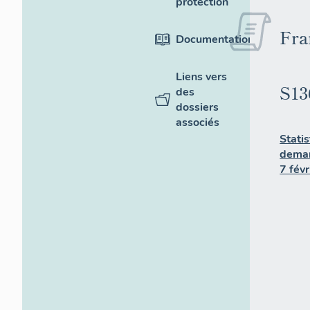
protection
Fra
Documentation
Liens vers
S13
des
dossiers
associés
Stati
deman
7 fév