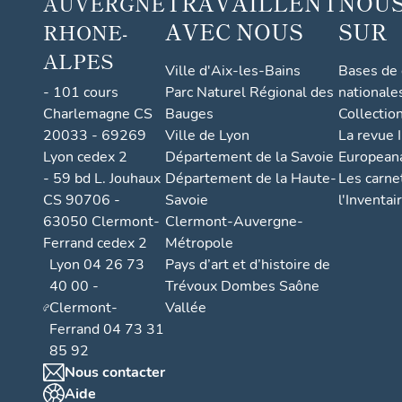
TRAVAILLENT
NOUS
AUVERGNE
AVEC NOUS
SUR
RHONE-
ALPES
Ville d'Aix-les-Bains
Bases de
- 101 cours
Parc Naturel Régional des
nationale
Charlemagne CS
Bauges
Collectio
20033 - 69269
Ville de Lyon
La revue I
Lyon cedex 2
Département de la Savoie
European
- 59 bd L. Jouhaux
Département de la Haute-
Les carne
CS 90706 -
Savoie
l'Inventai
63050 Clermont-
Clermont-Auvergne-
Ferrand cedex 2
Métropole
Lyon 04 26 73
Pays d’art et d’histoire de
40 00 -
Trévoux Dombes Saône
Clermont-
Vallée
Ferrand 04 73 31
85 92
Nous contacter
Aide