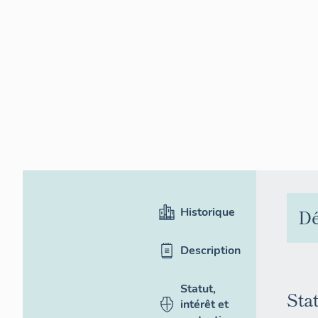
Historique
Dé
Description
Statut,
Sta
intérêt et